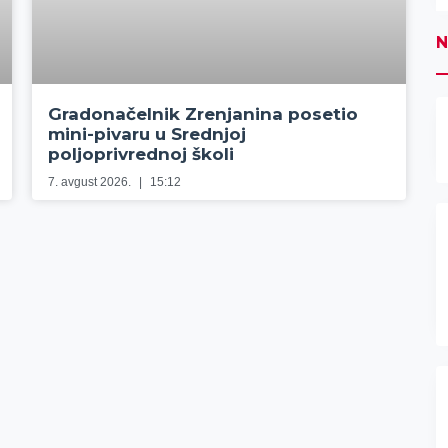
N
Gradonačelnik Zrenjanina posetio
mini-pivaru u Srednjoj
poljoprivrednoj školi
7. avgust 2026.
15:12