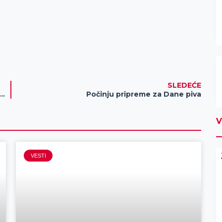
SLEDEĆE
a Aleksandrom Radović o predstojećem koncertu u Zrenjaninu
Počinju pripreme za Dane piva
V
VESTI