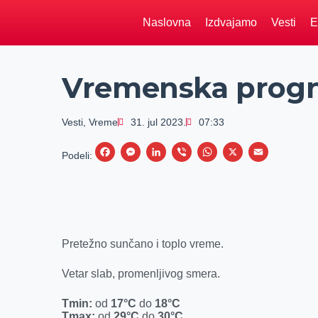
Naslovna
Izdvajamo
Vesti
E
Vremenska prognoz
Vesti
,
Vreme
31. jul 2023.
07:33
F
M
L
V
W
X
E
Podeli:
a
e
i
i
h
m
c
s
n
b
a
a
e
s
k
e
t
i
b
e
e
r
s
l
Pretežno sunčano i toplo vreme.
o
n
d
A
o
g
I
p
Vetar slab, promenljivog smera.
k
e
n
p
Tmin:
od
17
°C
do
18
°C
r
Tmax:
od
29°C
do
30
°C