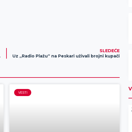
SLEDEĆE
ost 100 000 evra
Uz „Radio Plažu“ na Peskari uživali brojni kupači
V
VESTI