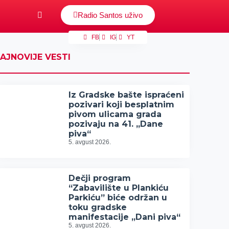
Radio Santos uživo
FB
IG
YT
AJNOVIJE VESTI
Iz Gradske bašte ispraćeni
pozivari koji besplatnim
pivom ulicama grada
pozivaju na 41. „Dane
piva“
5. avgust 2026.
Dečji program
“Zabavilište u Plankiću
Parkiću” biće održan u
toku gradske
manifestacije „Dani piva“
5. avgust 2026.