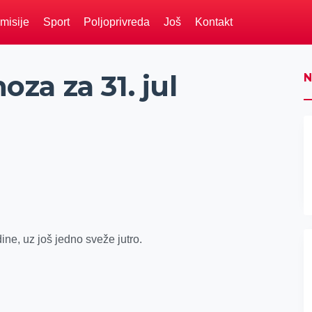
misije
Sport
Poljoprivreda
Još
Kontakt
a za 31. jul
N
ne, uz još jedno sveže jutro.