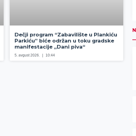
N
Dečji program “Zabavilište u Plankiću
Parkiću” biće održan u toku gradske
manifestacije „Dani piva“
5. avgust 2026.
10:44