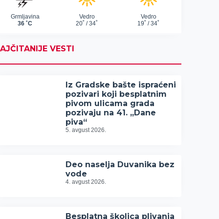
AJČITANIJE VESTI
Iz Gradske bašte ispraćeni
pozivari koji besplatnim
pivom ulicama grada
pozivaju na 41. „Dane
piva“
5. avgust 2026.
Deo naselja Duvanika bez
vode
4. avgust 2026.
Besplatna školica plivanja