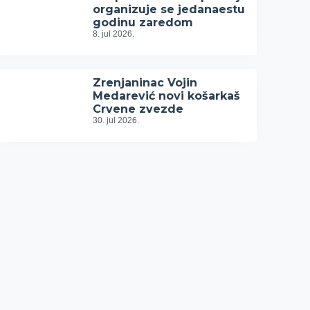
organizuje se jedanaestu
godinu zaredom
8. jul 2026.
Zrenjaninac Vojin
Medarević novi košarkaš
Crvene zvezde
30. jul 2026.