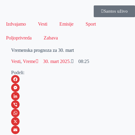
Santos uživo
Izdvajamo
Vesti
Emisije
Sport
Poljoprivreda
Zabava
Vremenska prognoza za 30. mart
Vesti
,
Vreme
30. mart 2025.
08:25
Podeli:
F
a
M
c
e
L
e
s
i
V
b
s
n
i
W
o
e
k
b
h
X