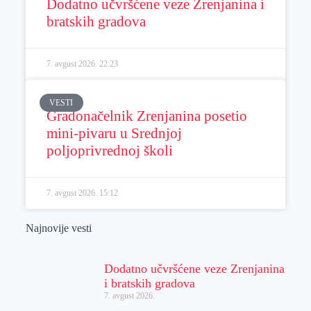
Dodatno učvršćene veze Zrenjanina i
bratskih gradova
7. avgust 2026.
22:23
VESTI
Gradonačelnik Zrenjanina posetio
mini-pivaru u Srednjoj
poljoprivrednoj školi
7. avgust 2026.
15:12
Najnovije vesti
Dodatno učvršćene veze Zrenjanina
i bratskih gradova
7. avgust 2026.