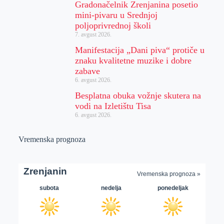
Gradonačelnik Zrenjanina posetio
mini-pivaru u Srednjoj
poljoprivrednoj školi
7. avgust 2026.
Manifestacija „Dani piva“ protiče u
znaku kvalitetne muzike i dobre
zabave
6. avgust 2026.
Besplatna obuka vožnje skutera na
vodi na Izletištu Tisa
6. avgust 2026.
Vremenska prognoza