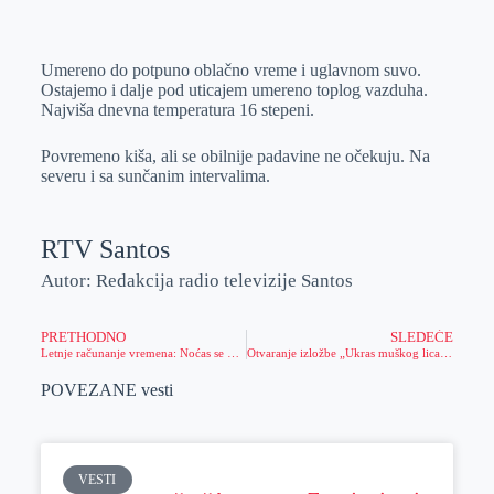
o
n
e
e
a
E
k
g
d
r
t
m
Umereno do potpuno oblačno vreme i uglavnom suvo.
e
I
s
a
Ostajemo i dalje pod uticajem umereno toplog vazduha.
r
n
A
i
Najviša dnevna temperatura 16 stepeni.
p
l
Povremeno kiša, ali se obilnije padavine ne očekuju. Na
p
severu i sa sunčanim intervalima.
RTV Santos
Autor: Redakcija radio televizije Santos
PRETHODNO
SLEDEĆE
Letnje računanje vremena: Noćas se menja sat
Otvaranje izložbe „Ukras muškog lica – brk“
POVEZANE vesti
VESTI