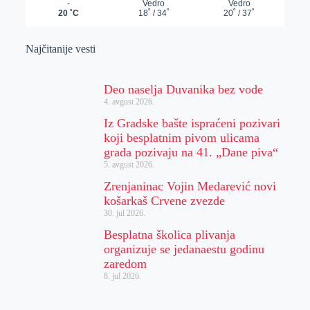
Najčitanije vesti
Deo naselja Duvanika bez vode
4. avgust 2026.
Iz Gradske bašte ispraćeni pozivari
koji besplatnim pivom ulicama
grada pozivaju na 41. „Dane piva“
5. avgust 2026.
Zrenjaninac Vojin Medarević novi
košarkaš Crvene zvezde
30. jul 2026.
Besplatna školica plivanja
organizuje se jedanaestu godinu
zaredom
8. jul 2026.