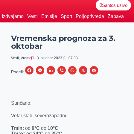
Santos uživo
Izdvajamo
Vesti
Emisije
Sport
Poljoprivreda
Zabava
Vremenska prognoza za 3.
oktobar
Vesti
,
Vreme
3. oktobar 2023.
07:33
F
M
L
V
W
X
E
Podeli:
a
e
i
i
h
m
c
s
n
b
a
a
e
s
k
e
t
i
Sunčano.
b
e
e
r
s
l
o
n
d
A
Vetar slab, severozapadni.
o
g
I
p
Tmin:
od
9°C
do
10°C
k
e
n
p
Tmax:
od
24°C
do
25°C