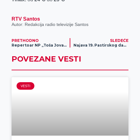
r
RTV Santos
Autor: Redakcija radio televizije Santos
PRETHODNO
SLEDEĆE
Repertoar NP „Toša Jovanović“ za oktobar 2023.
Najava 19. Pastirskog dana
POVEZANE VESTI
VESTI