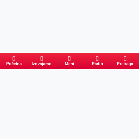
Početna
Izdvajamo
Meni
Radio
Pretraga
Pretraga
Kategorije
Ostalo
Naslovna