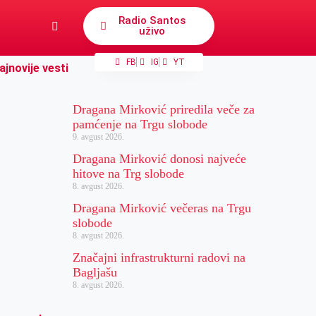
Radio Santos
uživo
FB
IG
YT
ajnovije vesti
Dragana Mirković priredila veče za
pamćenje na Trgu slobode
9. avgust 2026.
Dragana Mirković donosi najveće
hitove na Trg slobode
8. avgust 2026.
Dragana Mirković večeras na Trgu
slobode
8. avgust 2026.
Značajni infrastrukturni radovi na
Bagljašu
8. avgust 2026.