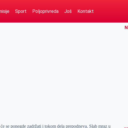
isije
Sport
Poljoprivreda
Još
Kontakt
N
će se ponegde zadržati i tokom dela prepodneva. Slab mraz u