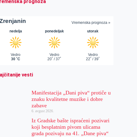
remenska prognoza
ajčitanije vesti
Manifestacija „Dani piva“ protiče u
znaku kvalitetne muzike i dobre
zabave
6. avgust 2026.
Iz Gradske bašte ispraćeni pozivari
koji besplatnim pivom ulicama
grada pozivaju na 41. „Dane piva“