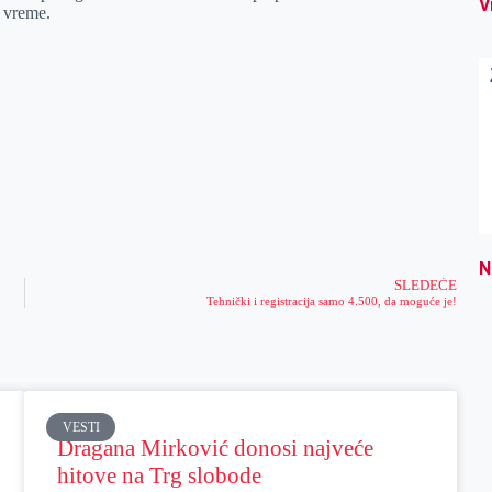
V
 vreme.
N
SLEDEĆE
Tehnički i registracija samo 4.500, da moguće je!
VESTI
Dragana Mirković donosi najveće
hitove na Trg slobode