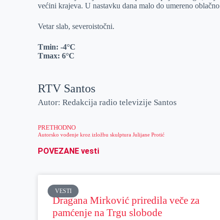
većini krajeva. U nastavku dana malo do umereno oblačno
r
n
A
i
p
l
Vetar slab, severoistočni.
p
Tmin:
-4°C
Tmax:
6°C
RTV Santos
Autor: Redakcija radio televizije Santos
PRETHODNO
Autorsko vođenje kroz izložbu skulptura Julijane Protić
POVEZANE vesti
VESTI
Dragana Mirković priredila veče za
pamćenje na Trgu slobode