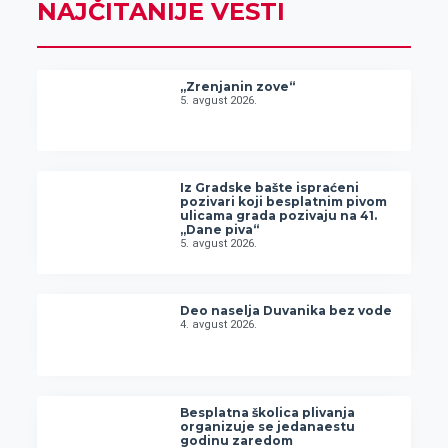
NAJČITANIJE VESTI
„Zrenjanin zove“
5. avgust 2026.
Iz Gradske bašte ispraćeni
pozivari koji besplatnim pivom
ulicama grada pozivaju na 41.
„Dane piva“
5. avgust 2026.
Deo naselja Duvanika bez vode
4. avgust 2026.
Besplatna školica plivanja
organizuje se jedanaestu
godinu zaredom