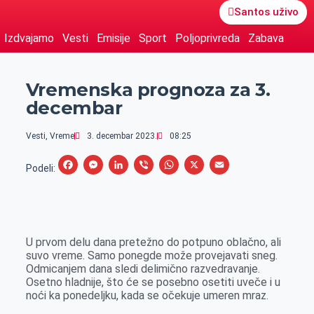
Santos uživo
Izdvajamo
Vesti
Emisije
Sport
Poljoprivreda
Zabava
Vremenska prognoza za 3.
decembar
Vesti
,
Vreme
3. decembar 2023.
08:25
F
M
L
V
W
X
E
Podeli:
a
e
i
i
h
m
c
s
n
b
a
a
e
s
k
e
t
i
U prvom delu dana pretežno do potpuno oblačno, ali
b
e
e
r
s
l
suvo vreme. Samo ponegde može provejavati sneg.
o
n
d
A
Odmicanjem dana sledi delimično razvedravanje.
Osetno hladnije, što će se posebno osetiti uveče i u
o
g
I
p
noći ka ponedeljku, kada se očekuje umeren mraz.
k
e
n
p