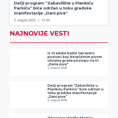
Dečji program “Zabavilište u Plankiću
Parkiću” biće održan u toku gradske
manifestacije „Dani piva“
5. avgust 2026.
10:44
NAJNOVIJE VESTI
Iz Gradske bašte ispraćeni
pozivari koji besplatnim pivom
ulicama grada pozivaju na 41.
„Dane piva“
5. avgust 2026.
Dečji program “Zabavilište u
Plankiću Parkiću” biće održan u
toku gradske manifestacije
„Dani piva“
5. avgust 2026.
Otvaranje izložbe Momira