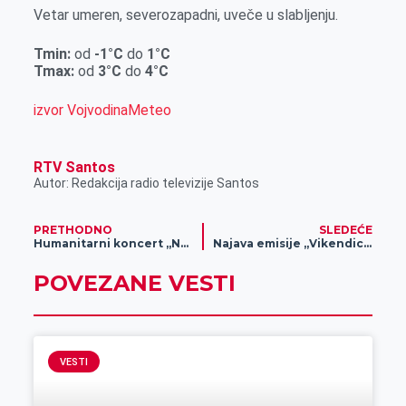
r
Vetar umeren, severozapadni, uveče u slabljenju.
Tmin:
od
-1°C
do
1°C
Tmax:
od
3°C
do
4°C
izvor VojvodinaMeteo
RTV Santos
Autor: Redakcija radio televizije Santos
PRETHODNO
SLEDEĆE
Humanitarni koncert „Note za dečija srca“ u Zrenjaninu 13. decembra
Najava emisije „Vikendica“
POVEZANE VESTI
VESTI