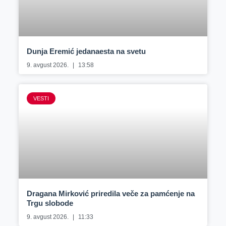
Dunja Eremić jedanaesta na svetu
9. avgust 2026.
13:58
VESTI
Dragana Mirković priredila veče za pamćenje na
Trgu slobode
9. avgust 2026.
11:33