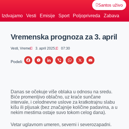
Santos uživo
Izdvajamo
Vesti
Emisije
Sport
Poljoprivreda
Zabava
Vremenska prognoza za 3. april
Vesti
,
Vreme
3. april 2025.
07:30
F
M
L
V
W
X
E
Podeli:
a
e
i
i
h
m
c
s
n
b
a
a
e
s
k
e
t
i
Danas se očekuje više oblaka u odnosu na sredu.
b
e
e
r
s
l
Biće promenljivo oblačno, uz kraće sunčane
o
n
d
A
intervale, i celodnevne uslove za kratkotrajnu slabu
kišu ili pljusak (bez značajnije količine padavina, a u
o
g
I
p
nekim mestima ostaje suvo tokom celog dana).
k
e
n
p
Vetar uglavnom umeren, severni i severozapadni.
r