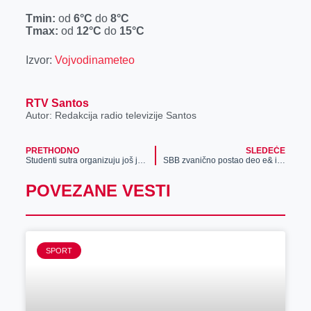
Tmin:
od
6°C
do
8°C
Tmax:
od
12°C
do
15°C
Izvor:
Vojvodinameteo
RTV Santos
Autor: Redakcija radio televizije Santos
PRETHODNO
SLEDEĆE
Studenti sutra organizuju još jedan veliki protest
SBB zvanično postao deo e& i PPF Telecom Grupe
POVEZANE VESTI
SPORT