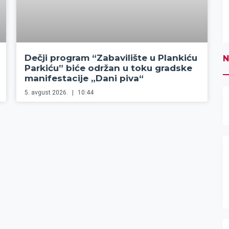
Dečji program “Zabavilište u Plankiću
N
Parkiću” biće održan u toku gradske
manifestacije „Dani piva“
5. avgust 2026.
10:44