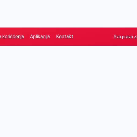
a korišćenja
Aplikacija
Kontakt
Sva prava z
Naslovna
Izdvajamo
FB
IG
YT
O nama
Vesti