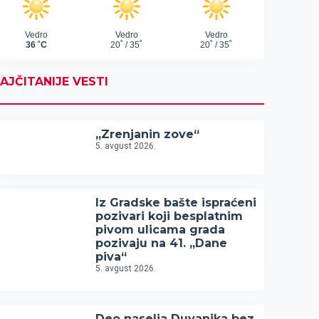
AJČITANIJE VESTI
„Zrenjanin zove“
5. avgust 2026.
Iz Gradske bašte ispraćeni
pozivari koji besplatnim
pivom ulicama grada
pozivaju na 41. „Dane
piva“
5. avgust 2026.
Deo naselja Duvanika bez