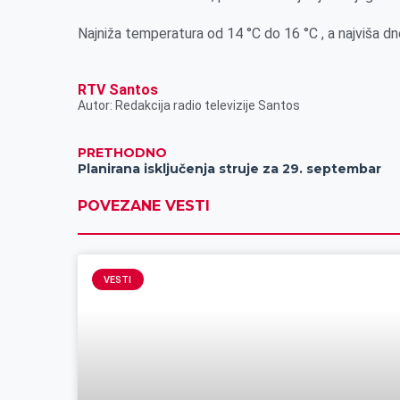
k
e
n
p
Najniža temperatura od 14 °C do 16 °C , a najviša dn
r
RTV Santos
Autor: Redakcija radio televizije Santos
PRETHODNO
Planirana isključenja struje za 29. septembar
POVEZANE VESTI
VESTI