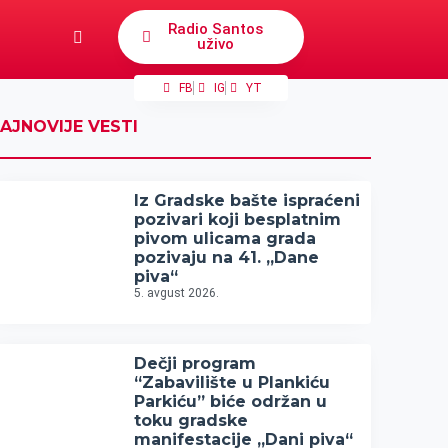
Radio Santos
uživo
FB
IG
YT
AJNOVIJE VESTI
Iz Gradske bašte ispraćeni
pozivari koji besplatnim
pivom ulicama grada
pozivaju na 41. „Dane
piva“
5. avgust 2026.
Dečji program
“Zabavilište u Plankiću
Parkiću” biće održan u
toku gradske
manifestacije „Dani piva“