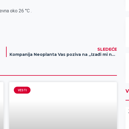
evna oko 26 °C .
SLEDEĆE
Kompanija Neoplanta Vas poziva na „Izađi mi na teglu“ u Zrenjaninu
VESTI
V