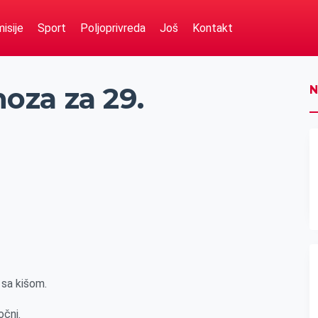
isije
Sport
Poljoprivreda
Još
Kontakt
za za 29.
N
 sa kišom.
očni.