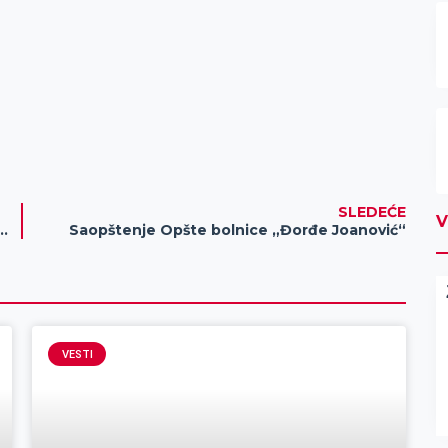
SLEDEĆE
V
jator Elemir učestvovaće na Vojvođanskom prvenstvu
Saopštenje Opšte bolnice „Đorđe Joanović“
VESTI