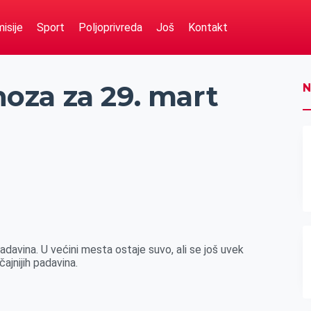
isije
Sport
Poljoprivreda
Još
Kontakt
za za 29. mart
N
avina. U većini mesta ostaje suvo, ali se još uvek
jnijih padavina.