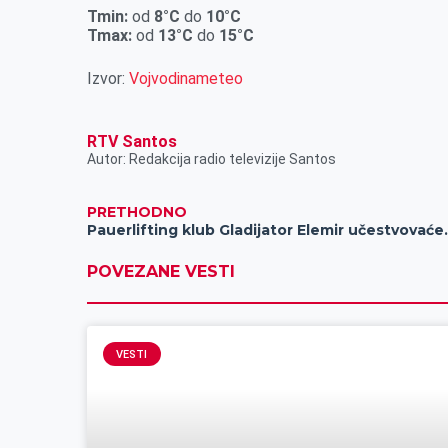
r
Tmin:
od
8°C
do
10°C
Tmax:
od
13°C
do
15°C
Izvor:
Vojvodinameteo
RTV Santos
Autor: Redakcija radio televizije Santos
PRETHODNO
Pauerlifting klub Gladi
POVEZANE VESTI
VESTI