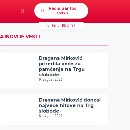
Radio Santos
uživo
FB
IG
YT
AJNOVIJE VESTI
Dragana Mirković
priredila veče za
pamćenje na Trgu
slobode
9. avgust 2026.
Dragana Mirković donosi
najveće hitove na Trg
slobode
8. avgust 2026.