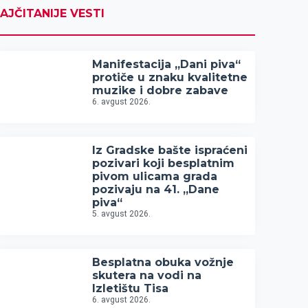
AJČITANIJE VESTI
Manifestacija „Dani piva“
protiče u znaku kvalitetne
muzike i dobre zabave
6. avgust 2026.
Iz Gradske bašte ispraćeni
pozivari koji besplatnim
pivom ulicama grada
pozivaju na 41. „Dane
piva“
5. avgust 2026.
Besplatna obuka vožnje
skutera na vodi na
Izletištu Tisa
6. avgust 2026.