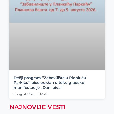
Dečji program “Zabavilište u Plankiću
Parkiću” biće održan u toku gradske
manifestacije „Dani piva“
5. avgust 2026.
10:44
NAJNOVIJE VESTI