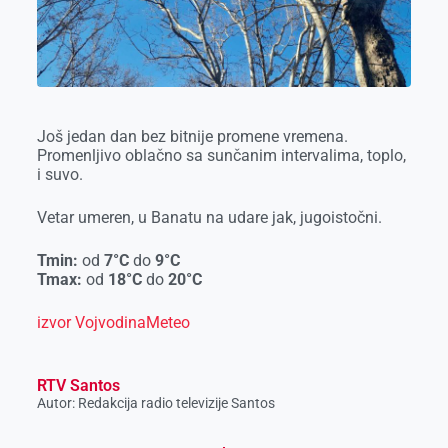
o
g
I
p
k
e
n
p
r
Još jedan dan bez bitnije promene vremena.
Promenljivo oblačno sa sunčanim intervalima, toplo,
i suvo.
Vetar umeren, u Banatu na udare jak, jugoistočni.
Tmin:
od
7
°C
do
9
°C
Tmax:
od
18
°C
do
20
°C
izvor VojvodinaMeteo
RTV Santos
Autor: Redakcija radio televizije Santos