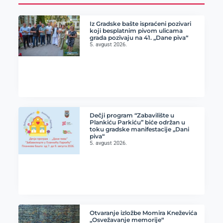
Iz Gradske bašte ispraćeni pozivari
koji besplatnim pivom ulicama
grada pozivaju na 41. „Dane piva“
5. avgust 2026.
Dečji program “Zabavilište u
Plankiću Parkiću” biće održan u
toku gradske manifestacije „Dani
piva“
5. avgust 2026.
Otvaranje izložbe Momira Kneževića
„Osvežavanje memorije“