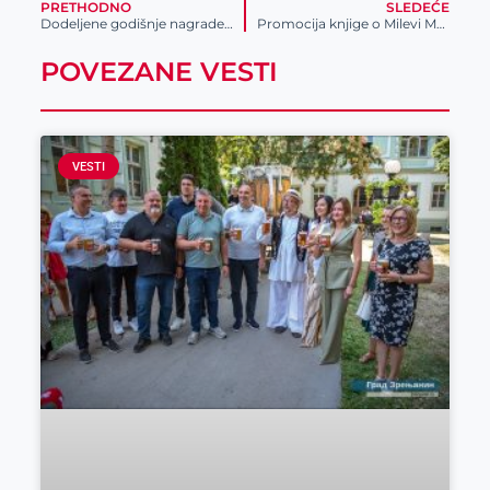
PRETHODNO
SLEDEĆE
Dodeljene godišnje nagrade sportistima i sportskim radnicima za 2023. godinu
Promocija knjige o Milevi Marić Ajnštajn
POVEZANE VESTI
VESTI