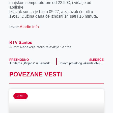
majskom temperaturom od 22.5°C, i viša je od
r
aprilske.
Izlazak sunca je bio u 05:27, a zalazak će biti u
19:43. Dužina dana će iznositi 14 sati i 16 minuta.
Izvor:
Aladin info
RTV Santos
Autor: Redakcija radio televizije Santos
PRETHODNO
SLEDEĆE
Jubilarna „Pitijada“ u Banatskom Despotovcu
Tokom proteklog vikenda otkriveno i sankcionisano ukupno 226 prekršaja, iz saobraćaja isključeno 20 vozača koji su vozili pod dejstvom alkohola
POVEZANE VESTI
VESTI