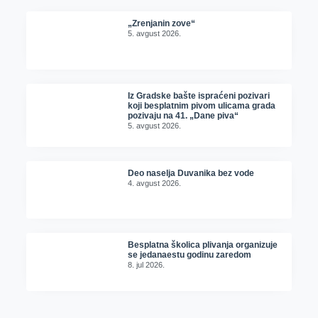
„Zrenjanin zove“
5. avgust 2026.
Iz Gradske bašte ispraćeni pozivari
koji besplatnim pivom ulicama grada
pozivaju na 41. „Dane piva“
5. avgust 2026.
Deo naselja Duvanika bez vode
4. avgust 2026.
Besplatna školica plivanja organizuje
se jedanaestu godinu zaredom
8. jul 2026.