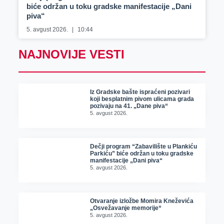
biće održan u toku gradske manifestacije „Dani
piva“
5. avgust 2026.
10:44
NAJNOVIJE VESTI
Iz Gradske bašte ispraćeni pozivari
koji besplatnim pivom ulicama grada
pozivaju na 41. „Dane piva“
5. avgust 2026.
Dečji program “Zabavilište u Plankiću
Parkiću” biće održan u toku gradske
manifestacije „Dani piva“
5. avgust 2026.
Otvaranje izložbe Momira Kneževića
„Osvežavanje memorije“
5. avgust 2026.