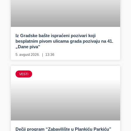
Iz Gradske bašte ispraćeni pozivari koji
besplatnim pivom ulicama grada pozivaju na 41.
„Dane piva“
5. avgust 2026.
13:36
VESTI
Dečji program “Zabavilište u Plankiću Parkiću”