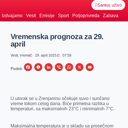
Santos uživo
Izdvajamo
Vesti
Emisije
Sport
Poljoprivreda
Zabava
Vremenska prognoza za 29.
april
Vesti
,
Vreme
29. april 2025.
07:58
F
M
L
V
W
X
E
Podeli:
a
e
i
i
h
m
c
s
n
b
a
a
e
s
k
e
t
i
U utorak se u Zrenjaninu očekuje suvo i sunčano
b
e
e
r
s
l
vreme tokom celog dana. Biće primetna razlika u
o
n
d
A
temperaturi, sa maksimalnih 23°C i minimalnih 7°C.
o
g
I
p
k
e
n
p
Maksimalna temperatura je u skladu sa prosečnom