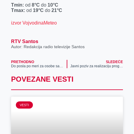
r
Tmin:
od
8°C
do
10°C
Tmax:
od
19°C
do
21°C
izvor VojvodinaMeteo
RTV Santos
Autor: Redakcija radio televizije Santos
PRETHODNO
SLEDEĆE
Do posla po meri za osobe sa invaliditetom u Zrenjaninu uz podršku Karijernog centra
Javni poziv za realizaciju programa podsticanja zapošljavanja mladih „Moja prva plata“ u 2023. godini
POVEZANE VESTI
VESTI