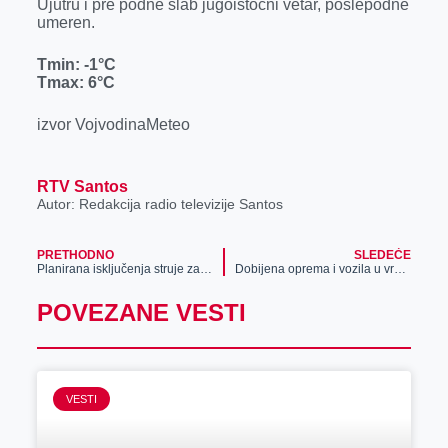
Ujutru i pre podne slab jugoistočni vetar, poslepodne
r
umeren.
Tmin:
-1°C
Tmax:
6°C
izvor VojvodinaMeteo
RTV Santos
Autor: Redakcija radio televizije Santos
PRETHODNO
SLEDEĆE
Planirana isključenja struje za 28. novembar
Dobijena oprema i vozila u vrednosti od preko 240 hiljada eura za reagovanje u vanrednim situacijama
POVEZANE VESTI
VESTI