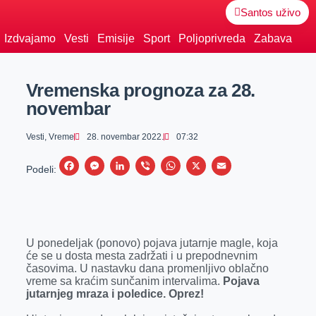
Santos uživo
Izdvajamo
Vesti
Emisije
Sport
Poljoprivreda
Zabava
Vremenska prognoza za 28.
novembar
Vesti
,
Vreme
28. novembar 2022.
07:32
F
M
L
V
W
X
E
Podeli:
a
e
i
i
h
m
c
s
n
b
a
a
e
s
k
e
t
i
U ponedeljak (ponovo) pojava jutarnje magle, koja
b
e
e
r
s
l
će se u dosta mesta zadržati i u prepodnevnim
o
n
d
A
časovima. U nastavku dana promenljivo oblačno
vreme sa kraćim sunčanim intervalima.
Pojava
o
g
I
p
jutarnjeg mraza i poledice. Oprez!
k
e
n
p