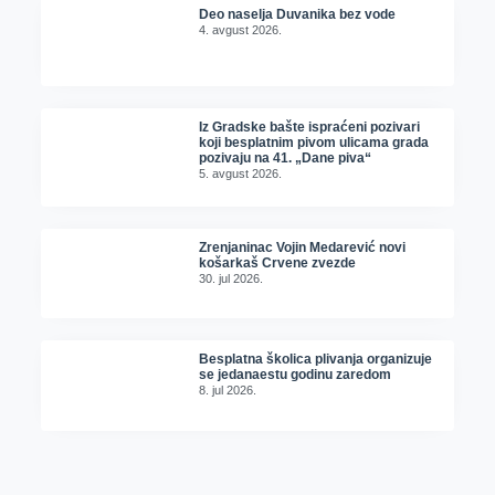
Deo naselja Duvanika bez vode
4. avgust 2026.
Iz Gradske bašte ispraćeni pozivari
koji besplatnim pivom ulicama grada
pozivaju na 41. „Dane piva“
5. avgust 2026.
Zrenjaninac Vojin Medarević novi
košarkaš Crvene zvezde
30. jul 2026.
Besplatna školica plivanja organizuje
se jedanaestu godinu zaredom
8. jul 2026.