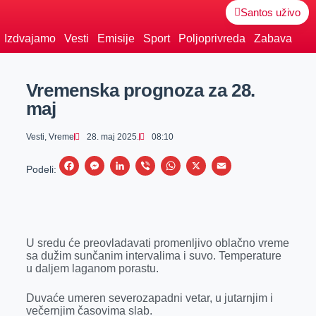
Santos uživo
Izdvajamo
Vesti
Emisije
Sport
Poljoprivreda
Zabava
Vremenska prognoza za 28.
maj
Vesti
,
Vreme
28. maj 2025.
08:10
F
M
L
V
W
X
E
Podeli:
a
e
i
i
h
m
c
s
n
b
a
a
e
s
k
e
t
i
U sredu će preovladavati promenljivo oblačno vreme
b
e
e
r
s
l
sa dužim sunčanim intervalima i suvo. Temperature
o
n
d
A
u daljem laganom porastu.
o
g
I
p
Duvaće umeren severozapadni vetar, u jutarnjim i
k
e
n
p
večernjim časovima slab.