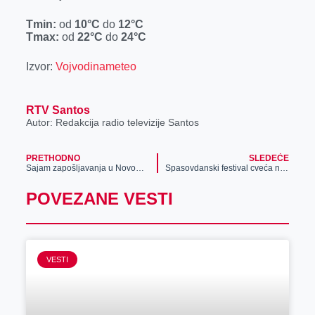
r
Tmin:
od
10°C
do
12°C
Tmax:
od
22°C
do
24°C
Izvor:
Vojvodinameteo
RTV Santos
Autor: Redakcija radio televizije Santos
PRETHODNO
SLEDEĆE
Sajam zapošljavanja u Novom Bečeju – 28. maja
Spasovdanski festival cveća na Bagljašu
POVEZANE VESTI
VESTI