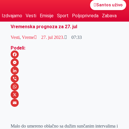
Santos uživo
Izdvajamo
Vesti
Emisije
Sport
Poljoprivreda
Zabava
Vremenska prognoza za 27. jul
Vesti
,
Vreme
27. jul 2023.
07:33
Podeli:
F
a
M
c
e
L
e
s
i
V
b
s
n
i
W
o
e
k
b
h
X
o
n
e
e
a
E
k
g
d
r
t
m
Malo do umereno oblačno sa dužim sunčanim intervalima i
e
I
s
a