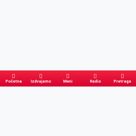
Početna
Izdvajamo
Meni
Radio
Pretraga
Pretraga
Kategorije