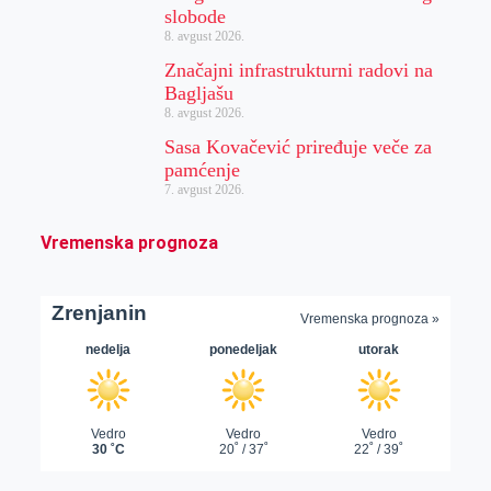
slobode
8. avgust 2026.
Značajni infrastrukturni radovi na
Bagljašu
8. avgust 2026.
Sasa Kovačević priređuje veče za
pamćenje
7. avgust 2026.
Vremenska prognoza