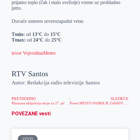
prijatno toplo (čak i malo svežoije) vreme uz prohladno
r
n
A
i
jutro.
p
l
Duvaće umeren severozapadni vetar.
p
Tmin:
od
13°C
do
15°C
Tmax:
od
24°C
do
25°C
izvor VojvodinaMeteo
RTV Santos
Autor: Redakcija radio televizije Santos
PRETHODNO
SLEDEĆE
Planirana isključenja struje za 27. jul
Poseti MESTO NAJBOLJE ZABAVE i uživaj ČAROBNOJ AVANTURI čitavog leta!
POVEZANE vesti
VESTI