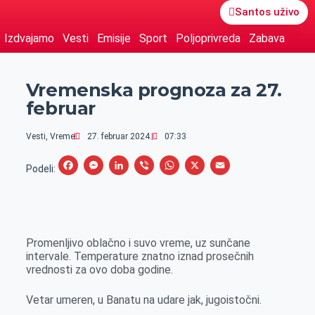
Santos uživo
Izdvajamo
Vesti
Emisije
Sport
Poljoprivreda
Zabava
Vremenska prognoza za 27.
februar
Vesti
,
Vreme
27. februar 2024.
07:33
F
M
L
V
W
X
E
Podeli:
a
e
i
i
h
m
c
s
n
b
a
a
e
s
k
e
t
i
Promenljivo oblačno i suvo vreme, uz sunčane
b
e
e
r
s
l
intervale. Temperature znatno iznad prosečnih
o
n
d
A
vrednosti za ovo doba godine.
o
g
I
p
Vetar umeren, u Banatu na udare jak, jugoistočni.
k
e
n
p