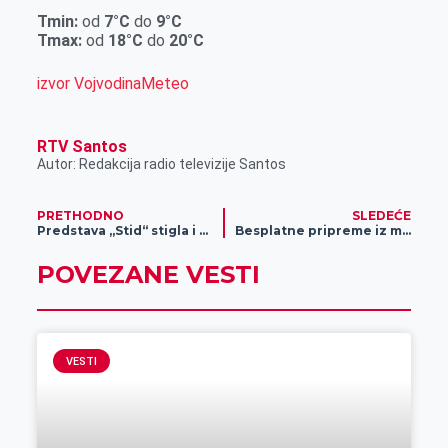
r
Tmin:
od
7°C
do
9°C
Tmax:
od
18°C
do
20°C
izvor VojvodinaMeteo
RTV Santos
Autor: Redakcija radio televizije Santos
PRETHODNO
SLEDEĆE
Predstava „Stid“ stigla i u Zrenjanin
Besplatne pripreme iz matematike za IT smer
POVEZANE VESTI
VESTI