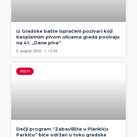
Iz Gradske bašte ispraćeni pozivari koji
besplatnim pivom ulicama grada pozivaju
na 41. „Dane piva“
5. avgust 2026.
13:36
VESTI
Dečji program “Zabavilište u Plankiću
Parkiću” biće održan u toku gradske