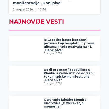
manifestacije „Dani piva“
5. avgust 2026.
10:44
NAJNOVIJE VESTI
Iz Gradske bašte ispraćeni
pozivari koji besplatnim pivom
ulicama grada pozivaju na 41.
„Dane piva“
5. avgust 2026.
Dečji program “Zabavilište u
Plankiću Parkiću” biće održan u
toku gradske manifestacije
„Dani piva“
5. avgust 2026.
Otvaranje izložbe Momira
Kneževića „Osvežavanje
memorije“