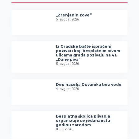
„Zrenjanin zove“
5. avgust 2026.
Iz Gradske bašte ispraćeni
pozivari koji besplatnim pivom
ulicama grada pozivaju na 41.
„Dane piva“
5. avgust 2026.
Deo naselja Duvanika bez vode
4. avgust 2026.
Besplatna školica plivanja
organizuje se jedanaestu
godinu zaredom
8. jul 2026.