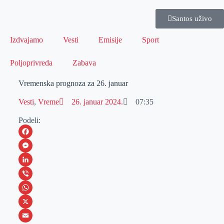
Santos uživo
Izdvajamo
Vesti
Emisije
Sport
Poljoprivreda
Zabava
Vremenska prognoza za 26. januar
Vesti
,
Vreme
26. januar 2024.
07:35
Podeli:
F
a
M
c
e
L
e
s
i
V
b
s
n
i
W
o
e
k
b
h
X