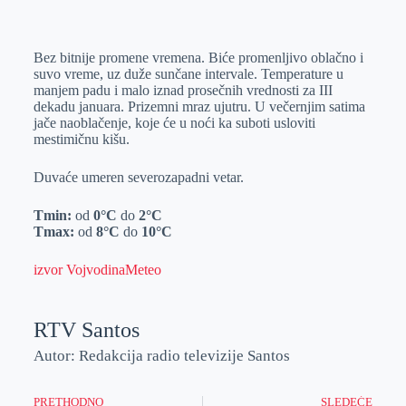
o
n
e
e
a
E
k
g
d
r
t
m
Bez bitnije promene vremena. Biće promenljivo oblačno i
e
I
s
a
suvo vreme, uz duže sunčane intervale. Temperature u
r
n
A
i
manjem padu i malo iznad prosečnih vrednosti za III
dekadu januara. Prizemni mraz ujutru. U večernjim satima
p
l
jače naoblačenje, koje će u noći ka suboti usloviti
p
mestimičnu kišu.
Duvaće umeren severozapadni vetar.
Tmin:
od
0°C
do
2°C
Tmax:
od
8°C
do
10°C
izvor VojvodinaMeteo
RTV Santos
Autor: Redakcija radio televizije Santos
PRETHODNO
SLEDEĆE