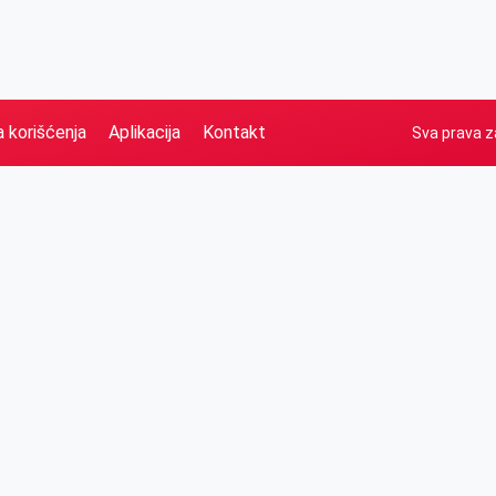
a korišćenja
Aplikacija
Kontakt
Sva prava z
Naslovna
Izdvajamo
FB
IG
YT
O nama
Vesti