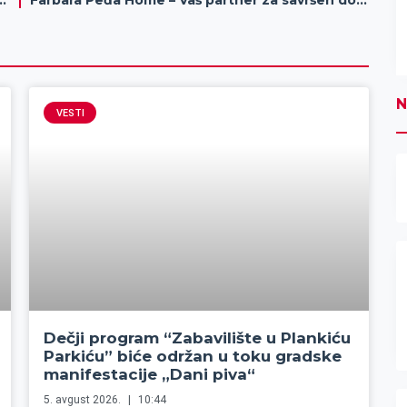
ce gde će proslaviti novu godinu
Farbara Peđa Home – Vaš partner za savršen dom i poslovni prostor
N
VESTI
Dečji program “Zabavilište u Plankiću
Parkiću” biće održan u toku gradske
manifestacije „Dani piva“
5. avgust 2026.
10:44