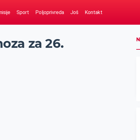
isije
Sport
Poljoprivreda
Još
Kontakt
oza za 26.
N