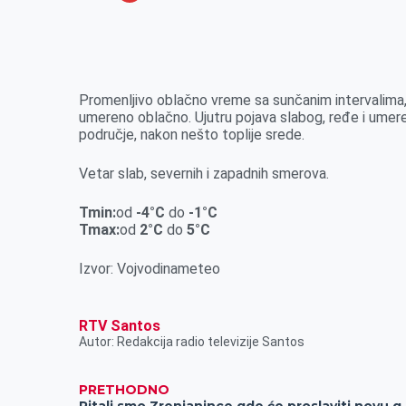
o
n
e
e
a
E
k
g
d
r
t
m
e
I
s
a
r
n
A
i
Promenljivo oblačno vreme sa sunčanim intervalima, k
umereno oblačno. Ujutru pojava slabog, ređe i umere
p
l
područje, nakon nešto toplije srede.
p
Vetar slab, severnih i zapadnih smerova.
Tmin:
od
-4
°C
do
-1
°C
Tmax:
od
2
°C
do
5
°C
Izvor: Vojvodinameteo
RTV Santos
Autor: Redakcija radio televizije Santos
PRETHODNO