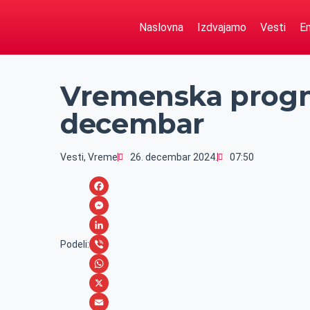
Naslovna
Izdvajamo
Vesti
Em
Vremenska progn
decembar
Vesti
,
Vreme
26. decembar 2024.
07:50
F
a
M
c
e
L
Podeli:
e
s
i
V
b
s
n
i
W
o
e
k
b
h
X