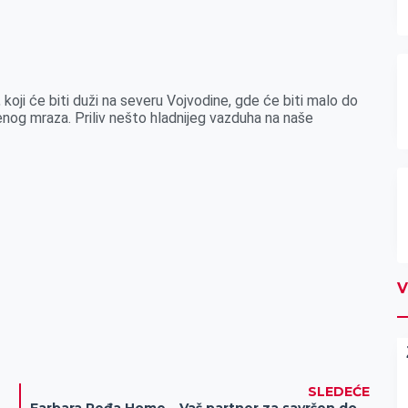
oji će biti duži na severu Vojvodine, gde će biti malo do
nog mraza. Priliv nešto hladnijeg vazduha na naše
V
SLEDEĆE