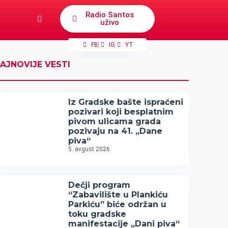
Radio Santos
uživo
FB
IG
YT
AJNOVIJE VESTI
Iz Gradske bašte ispraćeni
pozivari koji besplatnim
pivom ulicama grada
pozivaju na 41. „Dane
piva“
5. avgust 2026.
Dečji program
“Zabavilište u Plankiću
Parkiću” biće održan u
toku gradske
manifestacije „Dani piva“