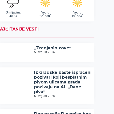
AJČITANIJE VESTI
„Zrenjanin zove“
5. avgust 2026.
Iz Gradske bašte ispraćeni
pozivari koji besplatnim
pivom ulicama grada
pozivaju na 41. „Dane
piva“
5. avgust 2026.
Deo naselja Duvanika bez