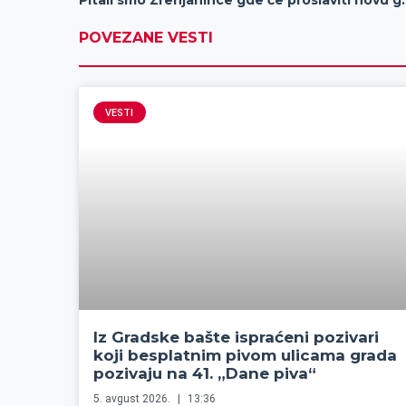
Pitali smo Zrenjanin
POVEZANE VESTI
VESTI
Iz Gradske bašte ispraćeni pozivari
koji besplatnim pivom ulicama grada
pozivaju na 41. „Dane piva“
5. avgust 2026.
13:36