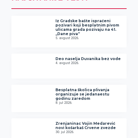
Iz Gradske bašte ispraćeni
pozivari koji besplatnim pivom
ulicama grada pozivaju na 41.
„Dane piva“
5. avgust 2026.
Deo naselja Duvanika bez vode
4. avgust 2026.
Besplatna školica plivanja
organizuje se jedanaestu
godinu zaredom
8. jul 2026.
Zrenjaninac Vojin Medarević
novi košarkaš Crvene zvezde
30. jul 2026.