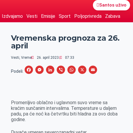
Santos uživo
Izdvajamo
Vesti
Emisije
Sport
Poljoprivreda
Zabava
Vremenska prognoza za 26.
april
Vesti
,
Vreme
26. april 2023.
07:33
F
M
L
V
W
X
E
Podeli:
a
e
i
i
h
m
c
s
n
b
a
a
e
s
k
e
t
i
Promenljivo oblačno i uglavnom suvo vreme sa
b
e
e
r
s
l
kraćim sunčanim intervalima. Temperature u daljem
o
n
d
A
padu, pa će noć ka četvrtku biti hladna za ovo doba
godine.
o
g
I
p
k
e
n
p
Duvaće umeren severozapadni vetar.