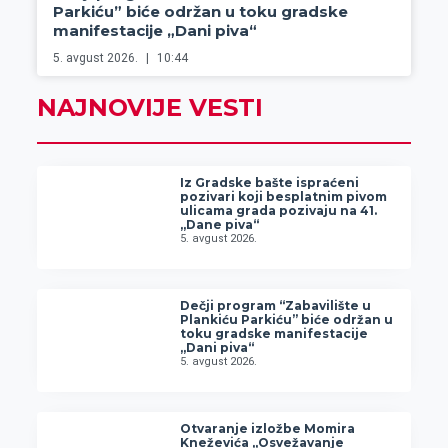
Parkiću” biće održan u toku gradske
manifestacije „Dani piva“
5. avgust 2026.
10:44
NAJNOVIJE VESTI
Iz Gradske bašte ispraćeni
pozivari koji besplatnim pivom
ulicama grada pozivaju na 41.
„Dane piva“
5. avgust 2026.
Dečji program “Zabavilište u
Plankiću Parkiću” biće održan u
toku gradske manifestacije
„Dani piva“
5. avgust 2026.
Otvaranje izložbe Momira
Kneževića „Osvežavanje