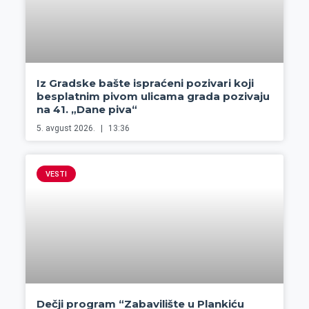
Iz Gradske bašte ispraćeni pozivari koji
besplatnim pivom ulicama grada pozivaju
na 41. „Dane piva“
5. avgust 2026.
13:36
VESTI
Dečji program “Zabavilište u Plankiću