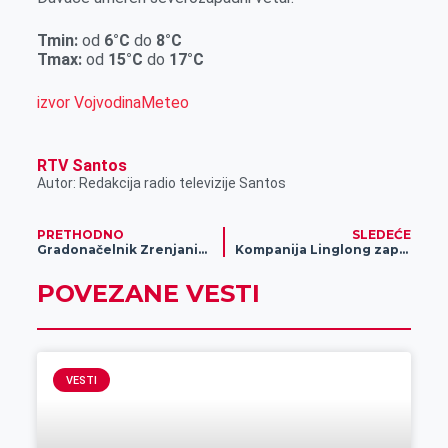
r
Tmin:
od
6°C
do
8°C
Tmax:
od
15°C
do
17°C
izvor VojvodinaMeteo
RTV Santos
Autor: Redakcija radio televizije Santos
PRETHODNO
SLEDEĆE
Gradonačelnik Zrenjanina Simo Salapura posetio fabriku Ling Long
Kompanija Linglong zapošljava
POVEZANE VESTI
VESTI