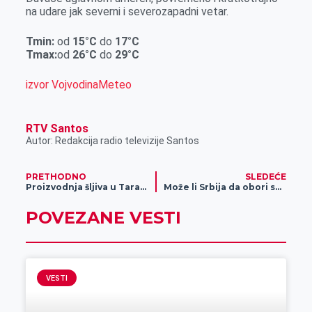
r
na udare jak severni i severozapadni vetar.
Tmin:
od
15°C
do
17°C
Tmax:
od
26°C
do
29°C
izvor VojvodinaMeteo
RTV Santos
Autor: Redakcija radio televizije Santos
PRETHODNO
SLEDEĆE
Proizvodnja šljiva u Tarašu
Može li Srbija da obori sopstveni rekord? Iskoristi igre u Meridianu i prognoziraj broj medalja u Parizu!
POVEZANE VESTI
VESTI