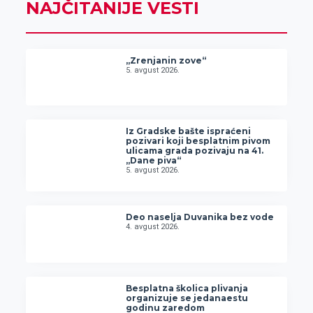
NAJČITANIJE VESTI
„Zrenjanin zove“
5. avgust 2026.
Iz Gradske bašte ispraćeni
pozivari koji besplatnim pivom
ulicama grada pozivaju na 41.
„Dane piva“
5. avgust 2026.
Deo naselja Duvanika bez vode
4. avgust 2026.
Besplatna školica plivanja
organizuje se jedanaestu
godinu zaredom