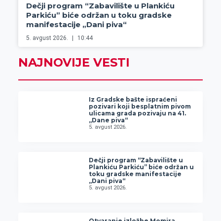
Dečji program “Zabavilište u Plankiću
Parkiću” biće održan u toku gradske
manifestacije „Dani piva“
5. avgust 2026.
10:44
NAJNOVIJE VESTI
Iz Gradske bašte ispraćeni
pozivari koji besplatnim pivom
ulicama grada pozivaju na 41.
„Dane piva“
5. avgust 2026.
Dečji program “Zabavilište u
Plankiću Parkiću” biće održan u
toku gradske manifestacije
„Dani piva“
5. avgust 2026.
Otvaranje izložbe Momira