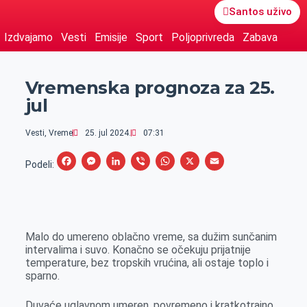
Santos uživo
Izdvajamo
Vesti
Emisije
Sport
Poljoprivreda
Zabava
Vremenska prognoza za 25.
jul
Vesti
,
Vreme
25. jul 2024.
07:31
F
M
L
V
W
X
E
Podeli:
a
e
i
i
h
m
c
s
n
b
a
a
e
s
k
e
t
i
Malo do umereno oblačno vreme, sa dužim sunčanim
b
e
e
r
s
l
intervalima i suvo. Konačno se očekuju prijatnije
o
n
d
A
temperature, bez tropskih vrućina, ali ostaje toplo i
sparno.
o
g
I
p
k
e
n
p
Duvaće uglavnom umeren, povremeno i kratkotrajno