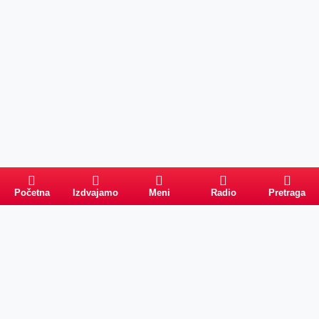
Početna
Izdvajamo
Meni
Radio
Pretraga
Pretraga
Kategorije