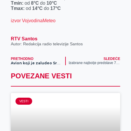
Tmin:
od
8°C
do
r
10°C
Tmax:
od
14°C
do
17°C
izvor VojvodinaMeteo
RTV Santos
Autor: Redakcija radio televizije Santos
PRETHODNO
SLEDEĆE
Izabrane najbolje predstave 72.Festivala profesionalnih pozorišta Vojvodine
Avion koji je zaludeo Srbiju – svi žele da bukiraju ovaj let samo iz JEDNOG RAZLOGA!
POVEZANE VESTI
VESTI