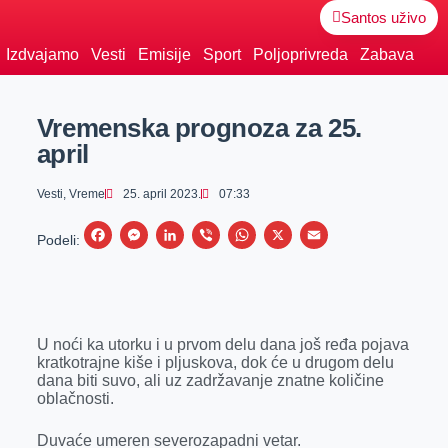
Santos uživo
Izdvajamo
Vesti
Emisije
Sport
Poljoprivreda
Zabava
Vremenska prognoza za 25.
april
Vesti
,
Vreme
25. april 2023.
07:33
F
M
L
V
W
X
E
Podeli:
a
e
i
i
h
m
c
s
n
b
a
a
e
s
k
e
t
i
U noći ka utorku i u prvom delu dana još ređa pojava
b
e
e
r
s
l
kratkotrajne kiše i pljuskova, dok će u drugom delu
o
n
d
A
dana biti suvo, ali uz zadržavanje znatne količine
oblačnosti.
o
g
I
p
k
e
n
p
Duvaće umeren severozapadni vetar.