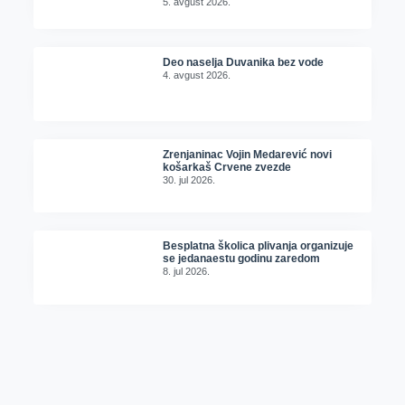
5. avgust 2026.
Deo naselja Duvanika bez vode
4. avgust 2026.
Zrenjaninac Vojin Medarević novi
košarkaš Crvene zvezde
30. jul 2026.
Besplatna školica plivanja organizuje
se jedanaestu godinu zaredom
8. jul 2026.