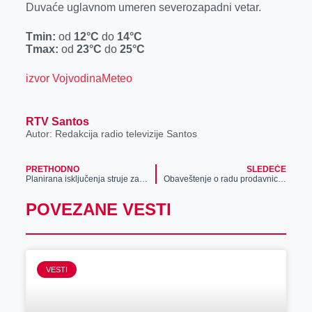
Duvaće uglavnom umeren severozapadni vetar.
r
Tmin:
od
12°C
do
14°C
Tmax:
od
23°C
do
25°C
izvor VojvodinaMeteo
RTV Santos
Autor: Redakcija radio televizije Santos
PRETHODNO
SLEDEĆE
Planirana isključenja struje za 24. maj
Obaveštenje o radu prodavnice pogrebne opreme u nedelju
POVEZANE VESTI
VESTI