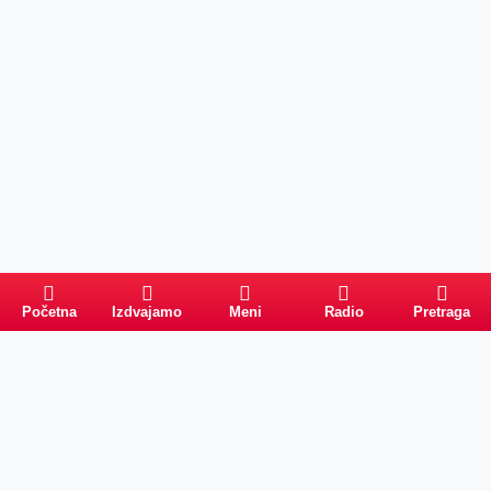
Početna
Izdvajamo
Meni
Radio
Pretraga
Pretraga
Kategorije