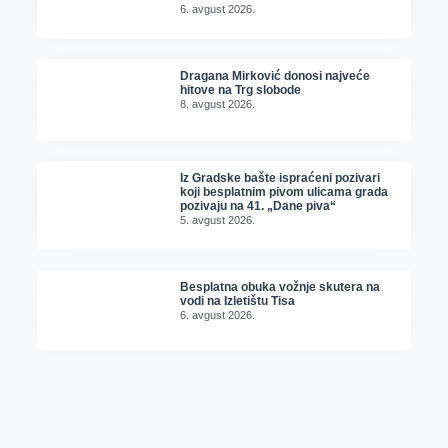
6. avgust 2026.
Dragana Mirković donosi najveće
hitove na Trg slobode
8. avgust 2026.
Iz Gradske bašte ispraćeni pozivari
koji besplatnim pivom ulicama grada
pozivaju na 41. „Dane piva“
5. avgust 2026.
Besplatna obuka vožnje skutera na
vodi na Izletištu Tisa
6. avgust 2026.