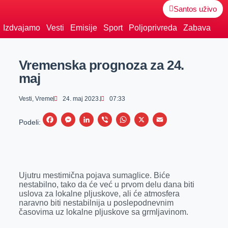
Santos uživo
Izdvajamo
Vesti
Emisije
Sport
Poljoprivreda
Zabava
Vremenska prognoza za 24.
maj
Vesti
,
Vreme
24. maj 2023.
07:33
F
M
L
V
W
X
E
Podeli:
a
e
i
i
h
m
c
s
n
b
a
a
e
s
k
e
t
i
Ujutru mestimična pojava sumaglice. Biće
b
e
e
r
s
l
nestabilno, tako da će već u prvom delu dana biti
o
n
d
A
uslova za lokalne pljuskove, ali će atmosfera
naravno biti nestabilnija u poslepodnevnim
o
g
I
p
časovima uz lokalne pljuskove sa grmljavinom.
k
e
n
p