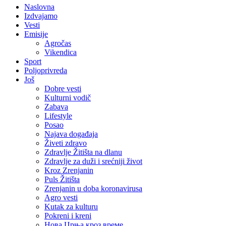
Naslovna
Izdvajamo
Vesti
Emisije
Agročas
Vikendica
Sport
Poljoprivreda
Još
Dobre vesti
Kulturni vodič
Zabava
Lifestyle
Posao
Najava događaja
Živeti zdravo
Zdravlje Žitišta na dlanu
Zdravlje za duži i srećniji život
Kroz Zrenjanin
Puls Žitišta
Zrenjanin u doba koronavirusa
Agro vesti
Kutak za kulturu
Pokreni i kreni
Нова Црња кроз време