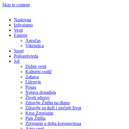
Skip to content
Naslovna
Izdvajamo
Vesti
Emisije
Agročas
Vikendica
Sport
Poljoprivreda
Još
Dobre vesti
Kulturni vodič
Zabava
Lifestyle
Posao
Najava događaja
Živeti zdravo
Zdravlje Žitišta na dlanu
Zdravlje za duži i srećniji život
Kroz Zrenjanin
Puls Žitišta
Zrenjanin u doba koronavirusa
Agro vesti