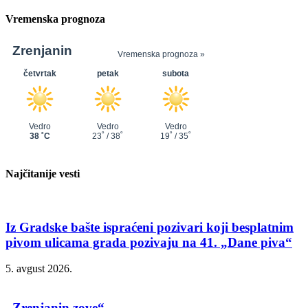
Vremenska prognoza
Najčitanije vesti
Iz Gradske bašte ispraćeni pozivari koji besplatnim
pivom ulicama grada pozivaju na 41. „Dane piva“
5. avgust 2026.
„Zrenjanin zove“