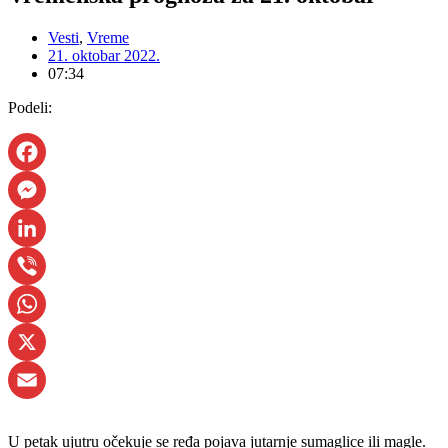
Vesti
,
Vreme
21. oktobar 2022.
07:34
Podeli:
Facebook
Messenger
LinkedIn
Viber
WhatsApp
X
Email
U petak ujutru očekuje se ređa pojava jutarnje sumaglice ili magle.