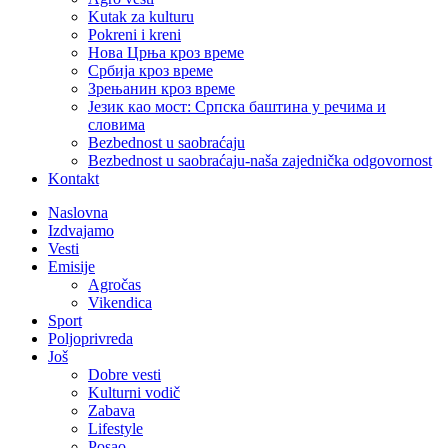
Kutak za kulturu
Pokreni i kreni
Нова Црња кроз време
Србија кроз време
Зрењанин кроз време
Језик као мост: Српска баштина у речима и
словима
Bezbednost u saobraćaju
Bezbednost u saobraćaju-naša zajednička odgovornost
Kontakt
Naslovna
Izdvajamo
Vesti
Emisije
Agročas
Vikendica
Sport
Poljoprivreda
Još
Dobre vesti
Kulturni vodič
Zabava
Lifestyle
Posao