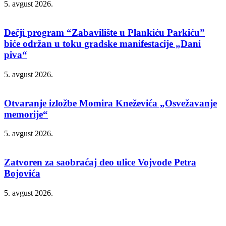
5. avgust 2026.
Dečji program “Zabavilište u Plankiću Parkiću”
biće održan u toku gradske manifestacije „Dani
piva“
5. avgust 2026.
Otvaranje izložbe Momira Kneževića „Osvežavanje
memorije“
5. avgust 2026.
Zatvoren za saobraćaj deo ulice Vojvode Petra
Bojovića
5. avgust 2026.