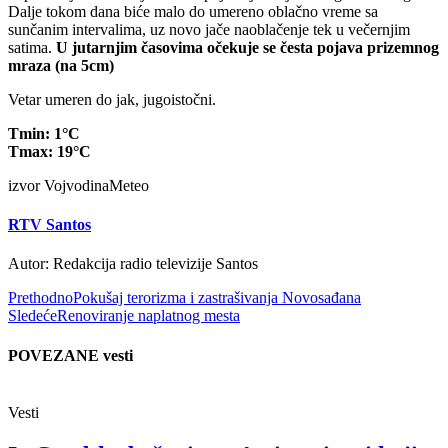
Dalje tokom dana biće malo do umereno oblačno vreme sa
sunčanim intervalima, uz novo jače naoblačenje tek u večernjim
satima.
U jutarnjim časovima očekuje se česta pojava prizemnog
mraza (na 5cm)
Vetar umeren do jak, jugoistočni.
Tmin:
1°C
Tmax:
19°C
izvor VojvodinaMeteo
RTV Santos
Autor: Redakcija radio televizije Santos
Prethodno
Pokušaj terorizma i zastrašivanja Novosađana
Sledeće
Renoviranje naplatnog mesta
POVEZANE vesti
Vesti