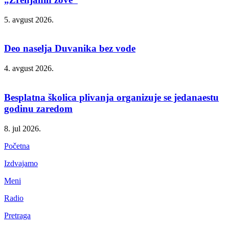
5. avgust 2026.
Deo naselja Duvanika bez vode
4. avgust 2026.
Besplatna školica plivanja organizuje se jedanaestu
godinu zaredom
8. jul 2026.
Početna
Izdvajamo
Meni
Radio
Pretraga