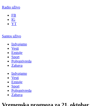
Radio uživo
FB
IG
YT
Santos uživo
Izdvajamo
Vesti
Emisije
Sport
Poljoprivreda
Zabava
Izdvajamo
Vesti
Emisije
Sport
Poljoprivreda
Zabava
Vremenska prognoza za 21. oktobar