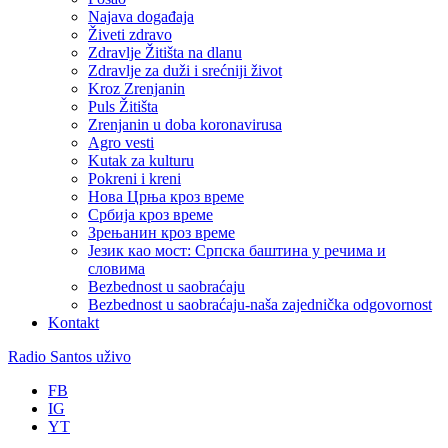
Najava događaja
Živeti zdravo
Zdravlje Žitišta na dlanu
Zdravlje za duži i srećniji život
Kroz Zrenjanin
Puls Žitišta
Zrenjanin u doba koronavirusa
Agro vesti
Kutak za kulturu
Pokreni i kreni
Нова Црња кроз време
Србија кроз време
Зрењанин кроз време
Језик као мост: Српска баштина у речима и
словима
Bezbednost u saobraćaju
Bezbednost u saobraćaju-naša zajednička odgovornost
Kontakt
Radio Santos uživo
FB
IG
YT