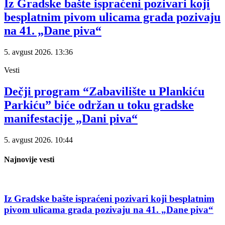
Iz Gradske bašte ispraćeni pozivari koji
besplatnim pivom ulicama grada pozivaju
na 41. „Dane piva“
5. avgust 2026.
13:36
Vesti
Dečji program “Zabavilište u Plankiću
Parkiću” biće održan u toku gradske
manifestacije „Dani piva“
5. avgust 2026.
10:44
Najnovije vesti
Iz Gradske bašte ispraćeni pozivari koji besplatnim
pivom ulicama grada pozivaju na 41. „Dane piva“