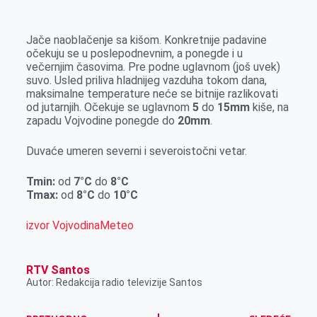
k
g
d
r
t
m
e
I
s
a
Jače naoblačenje sa kišom. Konkretnije padavine
r
n
A
i
očekuju se u poslepodnevnim, a ponegde i u
večernjim časovima. Pre podne uglavnom (još uvek)
p
l
suvo. Usled priliva hladnijeg vazduha tokom dana,
p
maksimalne temperature neće se bitnije razlikovati
od jutarnjih. Očekuje se uglavnom
5
do
15mm
kiše, na
zapadu Vojvodine ponegde do
20mm
.
Duvaće umeren severni i severoistočni vetar.
Tmin:
od
7°C
do
8°C
Tmax:
od
8°C
do
10°C
izvor VojvodinaMeteo
RTV Santos
Autor: Redakcija radio televizije Santos