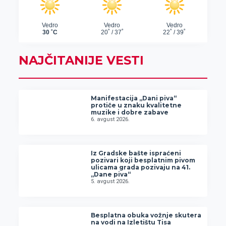
NAJČITANIJE VESTI
Manifestacija „Dani piva“
protiče u znaku kvalitetne
muzike i dobre zabave
6. avgust 2026.
Iz Gradske bašte ispraćeni
pozivari koji besplatnim pivom
ulicama grada pozivaju na 41.
„Dane piva“
5. avgust 2026.
Besplatna obuka vožnje skutera
na vodi na Izletištu Tisa