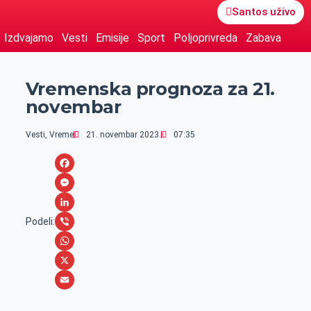
Santos uživo
Izdvajamo
Vesti
Emisije
Sport
Poljoprivreda
Zabava
Vremenska prognoza za 21.
novembar
Vesti
,
Vreme
21. novembar 2023.
07:35
F
a
M
c
e
L
Podeli:
e
s
i
V
b
s
n
i
W
o
e
k
b
h
X
o
n
e
e
a
E