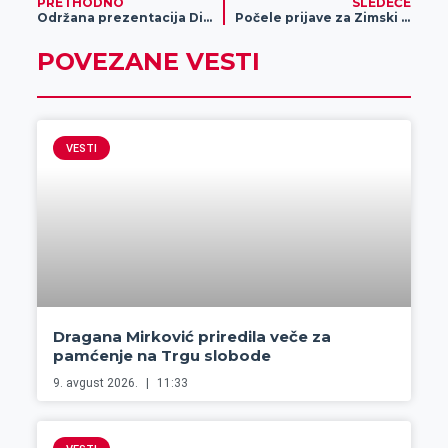
PRETHODNO
SLEDEĆE
Održana prezentacija Dijagnostičke analize – ključnih nalaza i preporuka za Grad Zrenjanin u okviru projekta Reforma lokalnih finansija u Srbiji 3
Počele prijave za Zimski turnir u malom fudbalu
POVEZANE VESTI
VESTI
Dragana Mirković priredila veče za
pamćenje na Trgu slobode
9. avgust 2026.
11:33