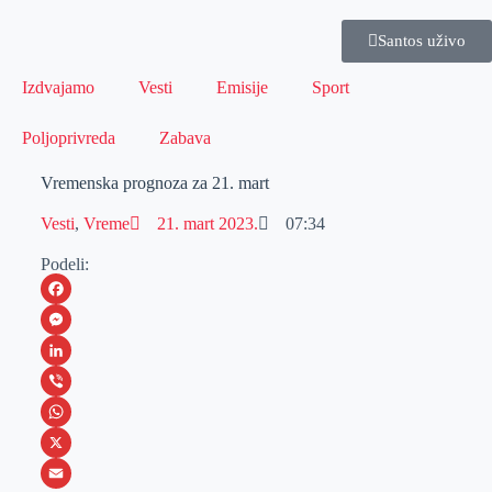
Santos uživo
Izdvajamo
Vesti
Emisije
Sport
Poljoprivreda
Zabava
Vremenska prognoza za 21. mart
Vesti
,
Vreme
21. mart 2023.
07:34
Podeli:
F
a
M
c
e
L
e
s
i
V
b
s
n
i
W
o
e
k
b
h
X