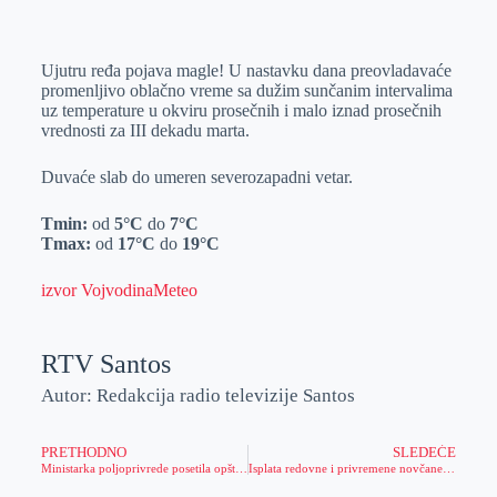
o
n
e
e
a
E
k
g
d
r
t
m
Ujutru ređa pojava magle! U nastavku dana preovladavaće
e
I
s
a
promenljivo oblačno vreme sa dužim sunčanim intervalima
r
n
A
i
uz temperature u okviru prosečnih i malo iznad prosečnih
vrednosti za III dekadu marta.
p
l
p
Duvaće slab do umeren severozapadni vetar.
Tmin:
od
5°C
do
7°C
Tmax:
od
17°C
do
19°C
izvor VojvodinaMeteo
RTV Santos
Autor: Redakcija radio televizije Santos
PRETHODNO
SLEDEĆE
Ministarka poljoprivrede posetila opštine Nova Crnja i Žitište
Isplata redovne i privremene novčane naknade za februar