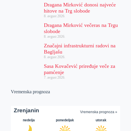
Dragana Mirković donosi najveće
hitove na Trg slobode
8. avgust 2026.
Dragana Mirković večeras na Trgu
slobode
8. avgust 2026.
Značajni infrastrukturni radovi na
Bagljašu
8. avgust 2026.
Sasa Kovačević priređuje veče za
pamćenje
7. avgust 2026.
Vremenska prognoza