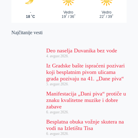
Najčitanije vesti
Deo naselja Duvanika bez vode
4. avgust 2026.
Iz Gradske bašte ispraćeni pozivari
koji besplatnim pivom ulicama
grada pozivaju na 41. „Dane piva“
5. avgust 2026.
Manifestacija „Dani piva“ protiče u
znaku kvalitetne muzike i dobre
zabave
6. avgust 2026.
Besplatna obuka vožnje skutera na
vodi na Izletištu Tisa
6. avgust 2026.