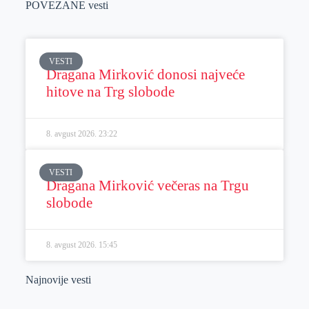
POVEZANE vesti
VESTI
Dragana Mirković donosi najveće
hitove na Trg slobode
8. avgust 2026.
23:22
VESTI
Dragana Mirković večeras na Trgu
slobode
8. avgust 2026.
15:45
Najnovije vesti