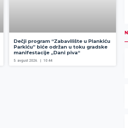
N
Dečji program “Zabavilište u Plankiću
Parkiću” biće održan u toku gradske
manifestacije „Dani piva“
5. avgust 2026.
10:44