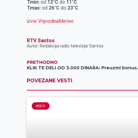
r
Tmin:
od
12°C
do
11°C
Tmax:
od
26°C
do
23°C
izvor VojvodinaMeteo
RTV Santos
Autor: Redakcija radio televizije Santos
PRETHODNO
KLIK TE DELI OD 3.000 D
POVEZANE VESTI
VESTI