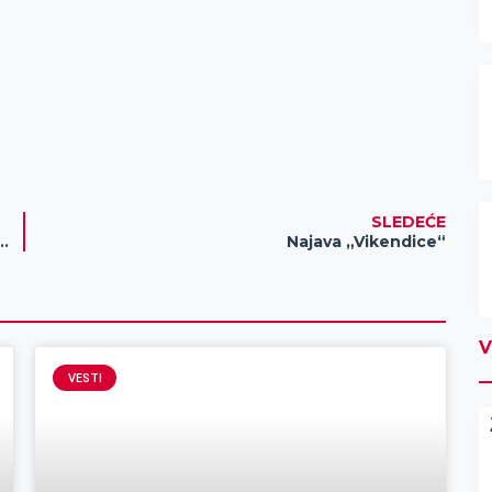
SLEDEĆE
INARA: Preuzmi bonus i započni svoju slot avanturu!
Najava „Vikendice“
V
VESTI