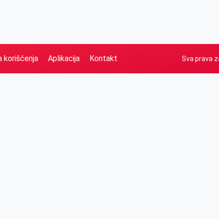
a korišćenja
Aplikacija
Kontakt
Sva prava z
Naslovna
Izdvajamo
FB
IG
YT
O nama
Vesti