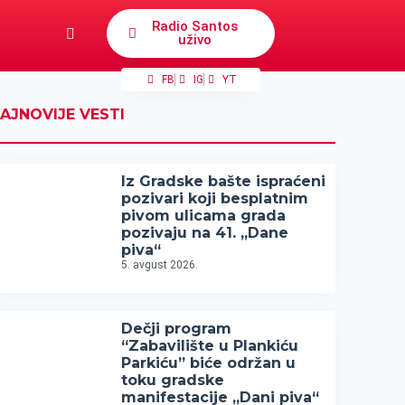
Radio Santos
uživo
FB
IG
YT
AJNOVIJE VESTI
Iz Gradske bašte ispraćeni
pozivari koji besplatnim
pivom ulicama grada
pozivaju na 41. „Dane
piva“
5. avgust 2026.
Dečji program
“Zabavilište u Plankiću
Parkiću” biće održan u
toku gradske
manifestacije „Dani piva“