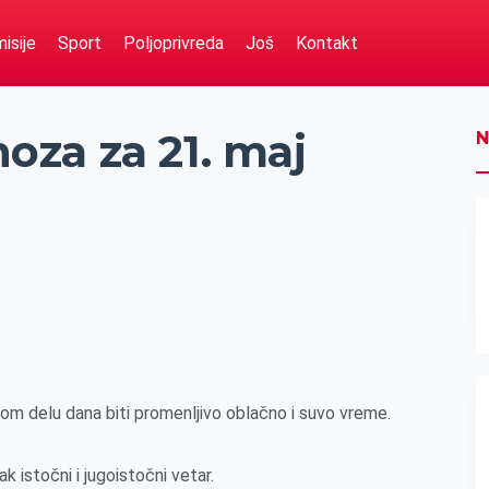
isije
Sport
Poljoprivreda
Još
Kontakt
za za 21. maj
N
m delu dana biti promenljivo oblačno i suvo vreme.
k istočni i jugoistočni vetar.