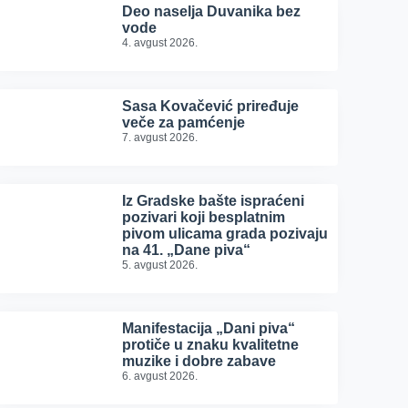
Deo naselja Duvanika bez
vode
4. avgust 2026.
Sasa Kovačević priređuje
veče za pamćenje
7. avgust 2026.
Iz Gradske bašte ispraćeni
pozivari koji besplatnim
pivom ulicama grada pozivaju
na 41. „Dane piva“
5. avgust 2026.
Manifestacija „Dani piva“
protiče u znaku kvalitetne
muzike i dobre zabave
6. avgust 2026.