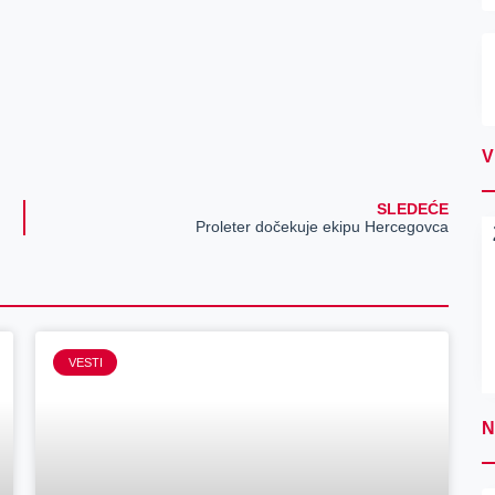
V
SLEDEĆE
Proleter dočekuje ekipu Hercegovca
VESTI
N