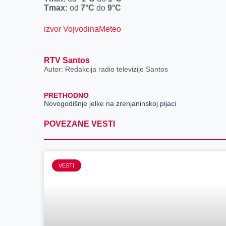
Tmax:
od
7°C
do
9°C
izvor VojvodinaMeteo
RTV Santos
Autor: Redakcija radio televizije Santos
PRETHODNO
Novogodišnje jelke na zrenjaninskoj pijaci
POVEZANE VESTI
VESTI