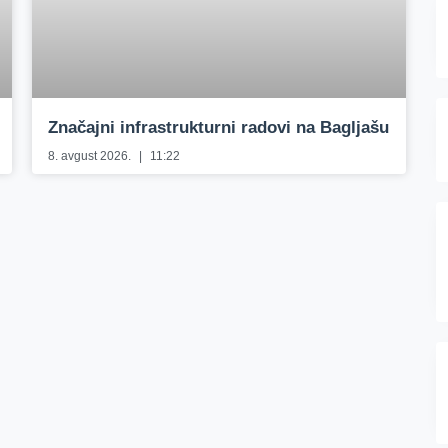
Značajni infrastrukturni radovi na Bagljašu
8. avgust 2026.
11:22