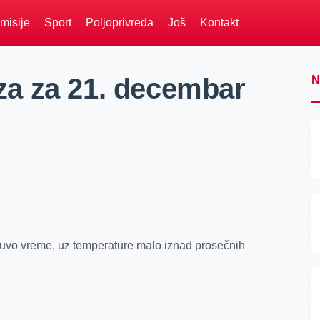
misije
Sport
Poljoprivreda
Još
Kontakt
a za 21. decembar
N
 suvo vreme, uz temperature malo iznad prosečnih