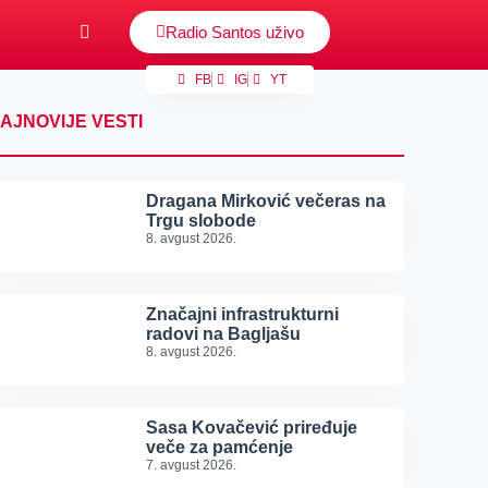
Radio Santos uživo
FB
IG
YT
AJNOVIJE VESTI
Dragana Mirković večeras na
Trgu slobode
8. avgust 2026.
Značajni infrastrukturni
radovi na Bagljašu
8. avgust 2026.
Sasa Kovačević priređuje
veče za pamćenje
7. avgust 2026.