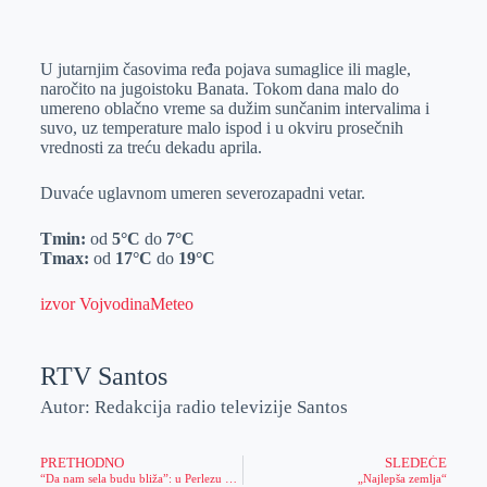
o
n
e
e
a
E
k
g
d
r
t
m
U jutarnjim časovima ređa pojava sumaglice ili magle,
e
I
s
a
naročito na jugoistoku Banata. Tokom dana malo do
r
n
A
i
umereno oblačno vreme sa dužim sunčanim intervalima i
suvo, uz temperature malo ispod i u okviru prosečnih
p
l
vrednosti za treću dekadu aprila.
p
Duvaće uglavnom umeren severozapadni vetar.
Tmin:
od
5°C
do
7°C
Tmax:
od
17°C
do
19°C
izvor VojvodinaMeteo
RTV Santos
Autor: Redakcija radio televizije Santos
PRETHODNO
SLEDEĆE
“Da nam sela budu bliža”: u Perlezu otvorena nova vrtićka grupa, a stari seoski mlin će biti jedna od lokacija “Noći muzeja”
„Najlepša zemlja“