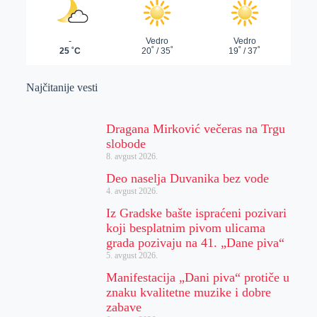
Najčitanije vesti
Dragana Mirković večeras na Trgu
slobode
8. avgust 2026.
Deo naselja Duvanika bez vode
4. avgust 2026.
Iz Gradske bašte ispraćeni pozivari
koji besplatnim pivom ulicama
grada pozivaju na 41. „Dane piva“
5. avgust 2026.
Manifestacija „Dani piva“ protiče u
znaku kvalitetne muzike i dobre
zabave