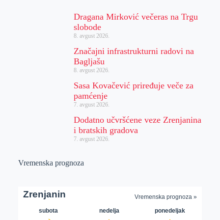
Dragana Mirković večeras na Trgu
slobode
8. avgust 2026.
Značajni infrastrukturni radovi na
Bagljašu
8. avgust 2026.
Sasa Kovačević priređuje veče za
pamćenje
7. avgust 2026.
Dodatno učvršćene veze Zrenjanina
i bratskih gradova
7. avgust 2026.
Vremenska prognoza