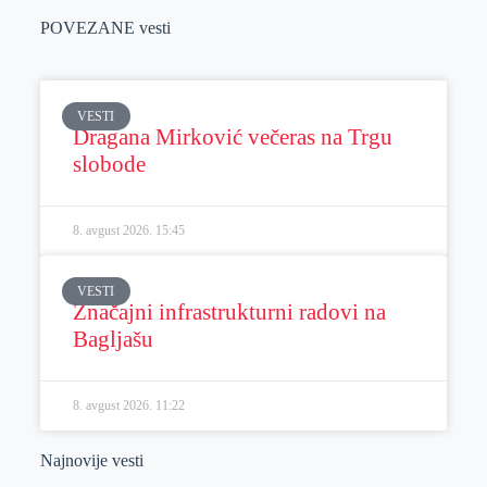
POVEZANE vesti
VESTI
Dragana Mirković večeras na Trgu
slobode
8. avgust 2026.
15:45
VESTI
Značajni infrastrukturni radovi na
Bagljašu
8. avgust 2026.
11:22
Najnovije vesti