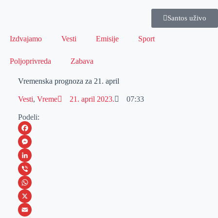
Santos uživo
Izdvajamo
Vesti
Emisije
Sport
Poljoprivreda
Zabava
Vremenska prognoza za 21. april
Vesti
,
Vreme
21. april 2023.
07:33
Podeli:
F
a
M
c
e
L
e
s
i
V
b
s
n
i
W
o
e
k
b
h
X