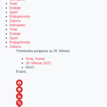
Vesti
Emisije
Sport
Poljoprivreda
Zabava
Izdvajamo
Vesti
Emisije
Sport
Poljoprivreda
Zabava
Vremenska prognoza za 20. februar
Vesti
,
Vreme
20. februar 2025.
08:05
Podeli:
F
a
M
c
e
L