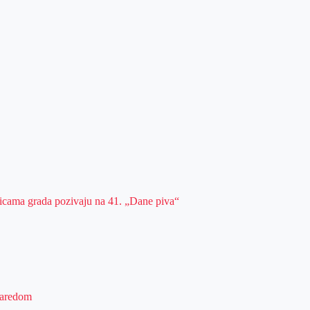
ulicama grada pozivaju na 41. „Dane piva“
 zaredom