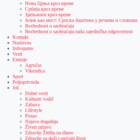
Нова Црња кроз време
Србија кроз време
Зрењанин кроз време
Језик као мост: Српска баштина у речима и словима
Bezbednost u saobraćaju
Bezbednost u saobraćaju-naša zajednička odgovornost
Kontakt
Naslovna
Izdvajamo
Vesti
Emisije
Agročas
Vikendica
Sport
Poljoprivreda
Još
Dobre vesti
Kulturni vodič
Zabava
Lifestyle
Posao
Najava događaja
Živeti zdravo
Zdravlje Žitišta na dlanu
Zdravlje za duži i srećniji život