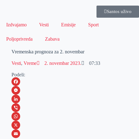
Santos uživo
Izdvajamo
Vesti
Emisije
Sport
Poljoprivreda
Zabava
Vremenska prognoza za 2. novembar
Vesti
,
Vreme
2. novembar 2023.
07:33
Podeli:
F
a
M
c
e
L
e
s
i
V
b
s
n
i
W
o
e
k
b
h
X