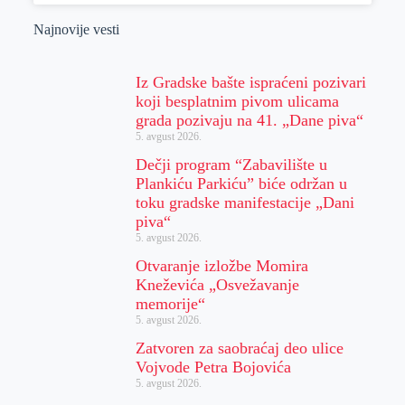
Najnovije vesti
Iz Gradske bašte ispraćeni pozivari
koji besplatnim pivom ulicama
grada pozivaju na 41. „Dane piva“
5. avgust 2026.
Dečji program “Zabavilište u
Plankiću Parkiću” biće održan u
toku gradske manifestacije „Dani
piva“
5. avgust 2026.
Otvaranje izložbe Momira
Kneževića „Osvežavanje
memorije“
5. avgust 2026.
Zatvoren za saobraćaj deo ulice
Vojvode Petra Bojovića
5. avgust 2026.