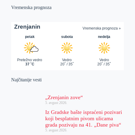
Vremenska prognoza
Najčitanije vesti
„Zrenjanin zove“
5. avgust 2026.
Iz Gradske bašte ispraćeni pozivari
koji besplatnim pivom ulicama
grada pozivaju na 41. „Dane piva“
5. avgust 2026.