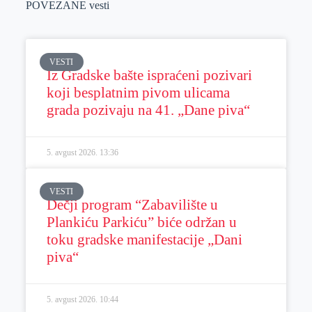
POVEZANE vesti
VESTI
Iz Gradske bašte ispraćeni pozivari
koji besplatnim pivom ulicama
grada pozivaju na 41. „Dane piva“
5. avgust 2026.
13:36
VESTI
Dečji program “Zabavilište u
Plankiću Parkiću” biće održan u
toku gradske manifestacije „Dani
piva“
5. avgust 2026.
10:44