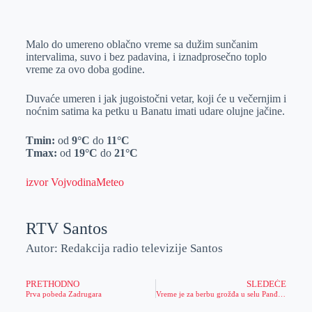
o
n
e
e
a
E
k
g
d
r
t
m
Malo do umereno oblačno vreme sa dužim sunčanim
e
I
s
a
intervalima, suvo i bez padavina, i iznadprosečno toplo
r
n
A
i
vreme za ovo doba godine.
p
l
Duvaće umeren i jak jugoistočni vetar, koji će u večernjim i
p
noćnim satima ka petku u Banatu imati udare olujne jačine.
Tmin:
od
9°C
do
11°C
Tmax:
od
19°C
do
21°C
izvor VojvodinaMeteo
RTV Santos
Autor: Redakcija radio televizije Santos
PRETHODNO
SLEDEĆE
Prva pobeda Zadrugara
Vreme je za berbu grožđa u selu Panđiabo u Jentaju