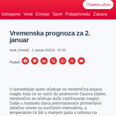
Santos uživo
Izdvajamo
Vesti
Emisije
Sport
Poljoprivreda
Zabava
Vremenska prognoza za 2.
januar
Vesti
,
Vreme
2. januar 2023.
07:32
F
M
L
V
W
X
E
Podeli:
a
e
i
i
h
m
c
s
n
b
a
a
e
s
k
e
t
i
U ponedeljak ujutru očekuje se mestimična pojava
b
e
e
r
s
l
magle, koja će se razići do podnevnih časova (dakle,
o
n
d
A
mestimično se očekuje duže zadržavanje magle).
Dalje u nastavku dana preovladavaće promenljivo
o
g
I
p
oblačno vreme sa sunčanim intervalima, a
k
e
n
p
temperature će biti u manjem padu u odnosu na