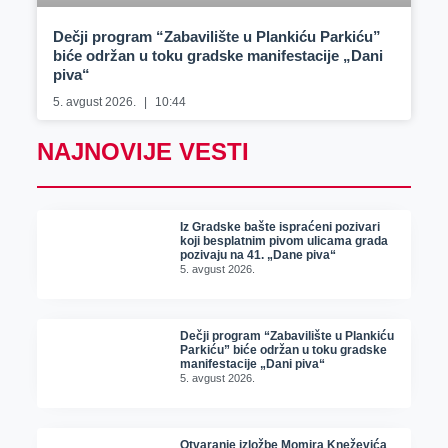
Dečji program “Zabavilište u Plankiću Parkiću”
biće održan u toku gradske manifestacije „Dani
piva“
5. avgust 2026.
10:44
NAJNOVIJE VESTI
Iz Gradske bašte ispraćeni pozivari
koji besplatnim pivom ulicama grada
pozivaju na 41. „Dane piva“
5. avgust 2026.
Dečji program “Zabavilište u Plankiću
Parkiću” biće održan u toku gradske
manifestacije „Dani piva“
5. avgust 2026.
Otvaranje izložbe Momira Kneževića