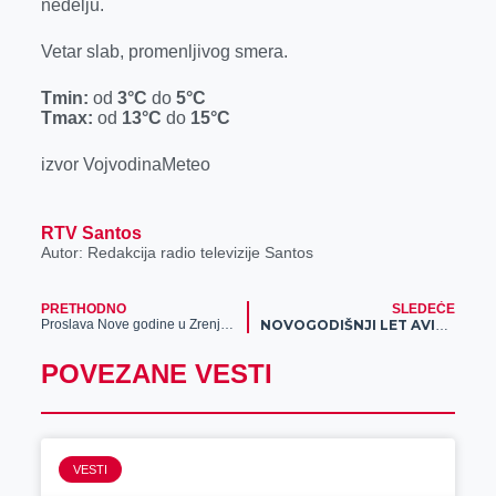
nedelju.
r
Vetar slab, promenljivog smera.
Tmin:
od
3°C
do
5°C
Tmax:
od
13°C
do
15°C
izvor VojvodinaMeteo
RTV Santos
Autor: Redakcija radio televizije Santos
PRETHODNO
SLEDEĆE
Proslava Nove godine u Zrenjaninu protekla mirno
NOVOGODIŠNJI LET AVIATORA – PREUZMI PRAZNIČNU DOZU POKLON SPINOVA!
POVEZANE VESTI
VESTI