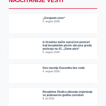
NAJČITANIJE VESTI
„Zrenjanin zove“
5. avgust 2026.
Iz Gradske bašte ispraćeni pozivari
koji besplatnim pivom ulicama grada
pozivaju na 41. „Dane piva“
5. avgust 2026.
Deo naselja Duvanika bez vode
4. avgust 2026.
Besplatna školica plivanja organizuje
se jedanaestu godinu zaredom
8. jul 2026.