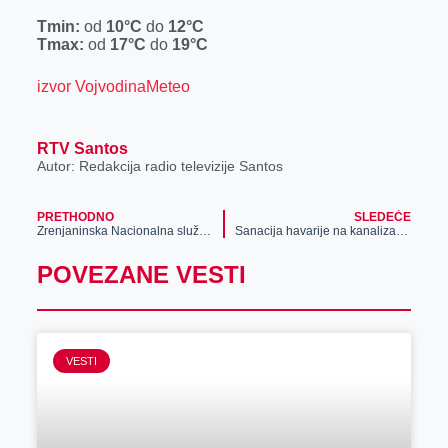
Tmin:
od
10
°C
do
12
°C
Tmax:
od
17
°C
do
19
°C
izvor VojvodinaMeteo
RTV Santos
Autor: Redakcija radio televizije Santos
PRETHODNO
SLEDEĆE
Zrenjaninska Nacionalna služba za zapošljavanje najavila sajam zapošljavanje u Zrenjaninu
Sanacija havarije na kanalizacionoj mreži u Marka Oreškovića
POVEZANE VESTI
VESTI