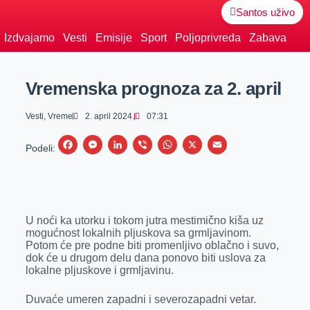
Santos uživo
Izdvajamo
Vesti
Emisije
Sport
Poljoprivreda
Zabava
Vremenska prognoza za 2. april
Vesti
,
Vreme
2. april 2024.
07:31
F
M
L
V
W
X
E
Podeli:
a
e
i
i
h
m
c
s
n
b
a
a
e
s
k
e
t
i
U noći ka utorku i tokom jutra mestimično kiša uz
b
e
e
r
s
l
mogućnost lokalnih pljuskova sa grmljavinom.
o
n
d
A
Potom će pre podne biti promenljivo oblačno i suvo,
dok će u drugom delu dana ponovo biti uslova za
o
g
I
p
lokalne pljuskove i grmljavinu.
k
e
n
p
Duvaće umeren zapadni i severozapadni vetar.
r