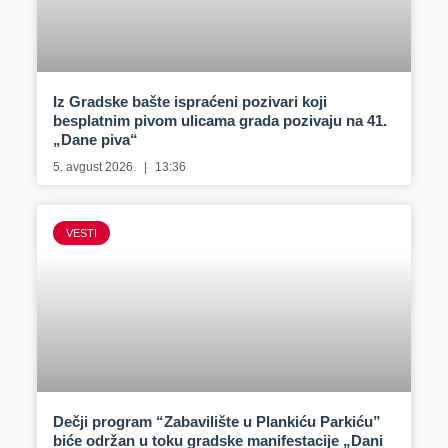
Iz Gradske bašte ispraćeni pozivari koji
besplatnim pivom ulicama grada pozivaju na 41.
„Dane piva“
5. avgust 2026.
13:36
VESTI
Dečji program “Zabavilište u Plankiću Parkiću”
biće održan u toku gradske manifestacije „Dani