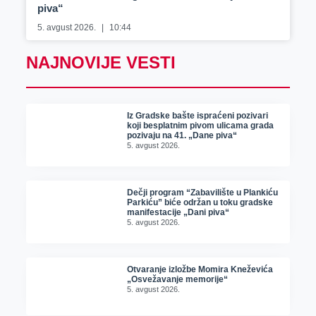
piva“
5. avgust 2026.
10:44
NAJNOVIJE VESTI
Iz Gradske bašte ispraćeni pozivari
koji besplatnim pivom ulicama grada
pozivaju na 41. „Dane piva“
5. avgust 2026.
Dečji program “Zabavilište u Plankiću
Parkiću” biće održan u toku gradske
manifestacije „Dani piva“
5. avgust 2026.
Otvaranje izložbe Momira Kneževića
„Osvežavanje memorije“
5. avgust 2026.