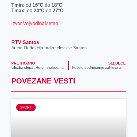
r
Tmin:
od
16°C
do
18°C
Tmax:
od
24°C
do
27°C
izvor VojvodinaMeteo
RTV Santos
Autor: Redakcija radio televizije Santos
PRETHODNO
SLEDEĆE
Izložba stripa „Heroji svakodnevnice“ na tapiseriji
Počelo podnošenje zahteva za privremeno priključenje nelegalno izgrađenih objekata na komunalnu infrastrukturu – rok do 15. oktobra
POVEZANE VESTI
SPORT