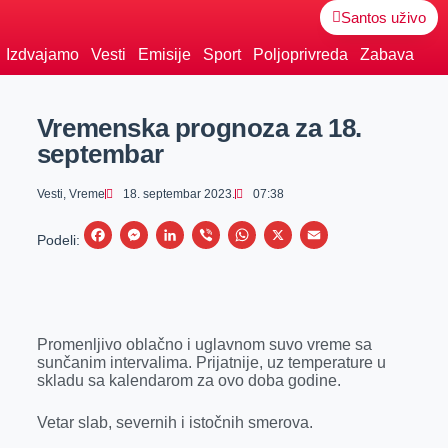
Santos uživo
Izdvajamo
Vesti
Emisije
Sport
Poljoprivreda
Zabava
Vremenska prognoza za 18.
septembar
Vesti
,
Vreme
18. septembar 2023.
07:38
F
M
L
V
W
X
E
Podeli:
a
e
i
i
h
m
c
s
n
b
a
a
e
s
k
e
t
i
Promenljivo oblačno i uglavnom suvo vreme sa
b
e
e
r
s
l
sunčanim intervalima. Prijatnije, uz temperature u
o
n
d
A
skladu sa kalendarom za ovo doba godine.
o
g
I
p
Vetar slab, severnih i istočnih smerova.
k
e
n
p