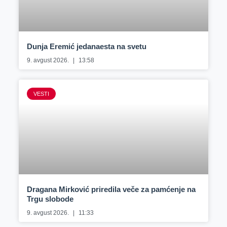
Dunja Eremić jedanaesta na svetu
9. avgust 2026.
13:58
VESTI
Dragana Mirković priredila veče za pamćenje na
Trgu slobode
9. avgust 2026.
11:33