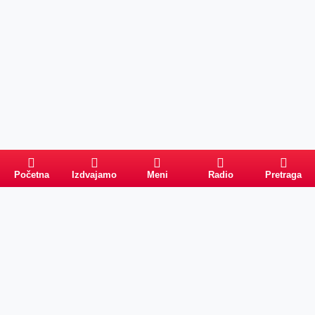
Početna
Izdvajamo
Meni
Radio
Pretraga
Pretraga
Kategorije