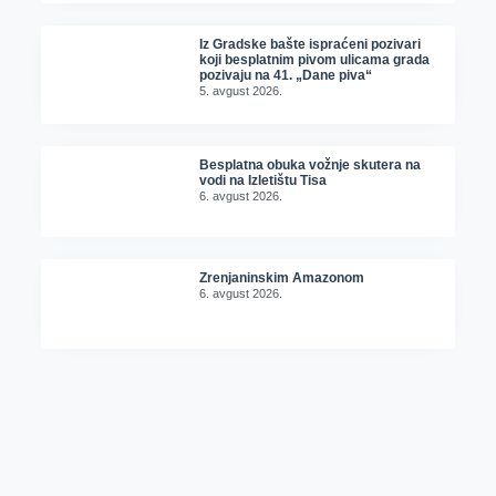
Iz Gradske bašte ispraćeni pozivari
koji besplatnim pivom ulicama grada
pozivaju na 41. „Dane piva“
5. avgust 2026.
Besplatna obuka vožnje skutera na
vodi na Izletištu Tisa
6. avgust 2026.
Zrenjaninskim Amazonom
6. avgust 2026.