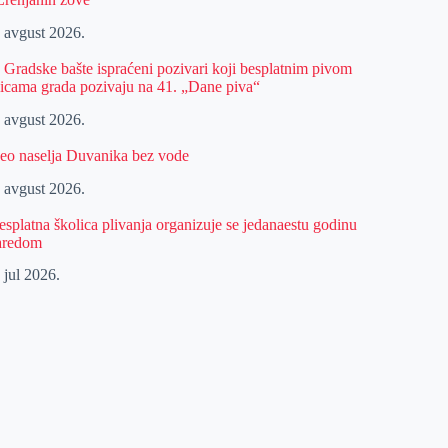
. avgust 2026.
z Gradske bašte ispraćeni pozivari koji besplatnim pivom
licama grada pozivaju na 41. „Dane piva“
. avgust 2026.
eo naselja Duvanika bez vode
. avgust 2026.
esplatna školica plivanja organizuje se jedanaestu godinu
aredom
 jul 2026.