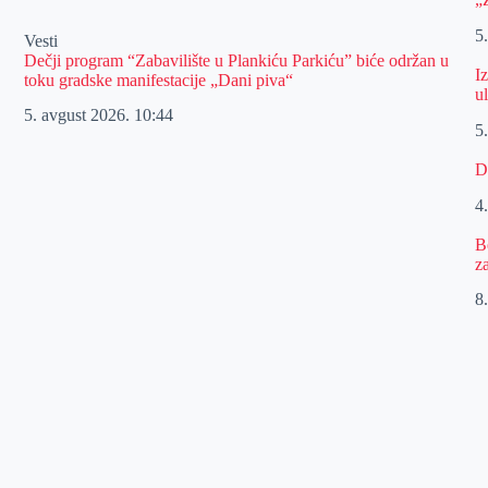
5
Vesti
Dečji program “Zabavilište u Plankiću Parkiću” biće održan u
I
toku gradske manifestacije „Dani piva“
u
5. avgust 2026.
10:44
5
D
4
B
z
8.