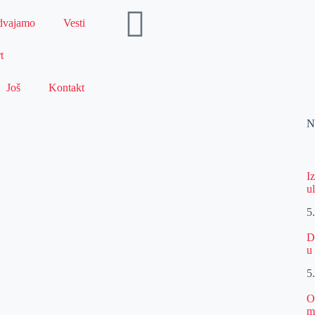
dvajamo
Vesti
t
Još
Kontakt
N
I
u
5
D
u
5
O
m