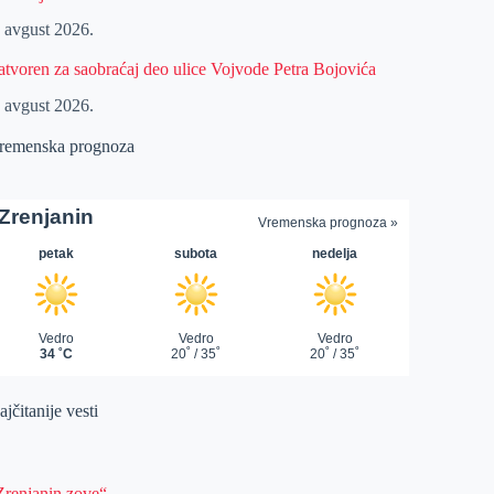
. avgust 2026.
atvoren za saobraćaj deo ulice Vojvode Petra Bojovića
. avgust 2026.
remenska prognoza
jčitanije vesti
Zrenjanin zove“