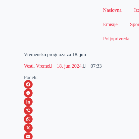
Naslovna
Iz
Emisije
Spor
Poljoprivreda
Vremenska prognoza za 18. jun
Vesti
,
Vreme
18. jun 2024.
07:33
Podeli:
F
a
M
c
e
L
e
s
i
V
b
s
n
i
W
o
e
k
b
h
X