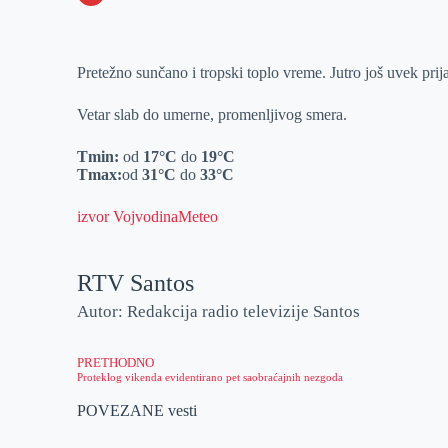
o
n
e
e
a
E
k
g
d
r
t
m
Pretežno sunčano i tropski toplo vreme. Jutro još uvek prij
e
I
s
a
r
n
A
i
Vetar slab do umerne, promenljivog smera.
p
l
Tmin:
od
17°C
do
19°C
p
Tmax:
od
31°C
do
33°C
izvor VojvodinaMeteo
RTV Santos
Autor: Redakcija radio televizije Santos
PRETHODNO
Proteklog vikenda evidentirano pet saobraćajnih nezgoda
POVEZANE vesti