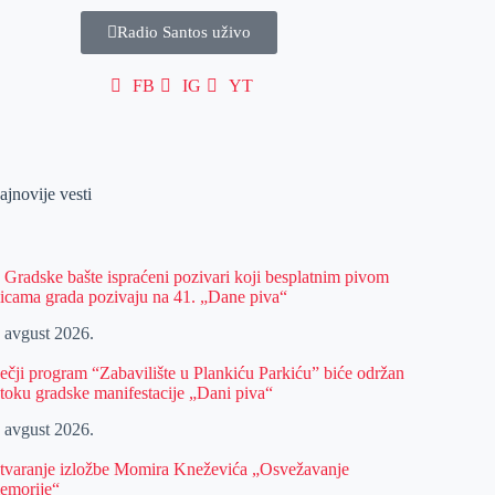
Radio Santos uživo
FB
IG
YT
ajnovije vesti
z Gradske bašte ispraćeni pozivari koji besplatnim pivom
licama grada pozivaju na 41. „Dane piva“
. avgust 2026.
ečji program “Zabavilište u Plankiću Parkiću” biće održan
 toku gradske manifestacije „Dani piva“
. avgust 2026.
tvaranje izložbe Momira Kneževića „Osvežavanje
emorije“