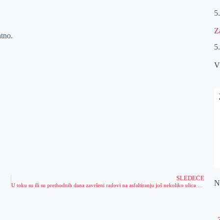
5
Z
atno.
5
V
SLEDEĆE
Na
U toku su ili su prethodnih dana završeni radovi na asfaltiranju još nekoliko ulica na teritoriji grada
„