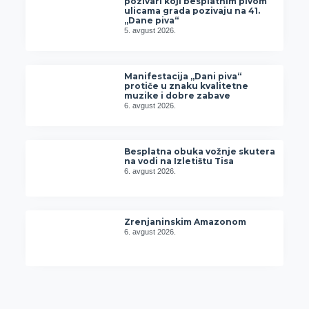
pozivari koji besplatnim pivom
ulicama grada pozivaju na 41.
„Dane piva“
5. avgust 2026.
Manifestacija „Dani piva“
protiče u znaku kvalitetne
muzike i dobre zabave
6. avgust 2026.
Besplatna obuka vožnje skutera
na vodi na Izletištu Tisa
6. avgust 2026.
Zrenjaninskim Amazonom
6. avgust 2026.