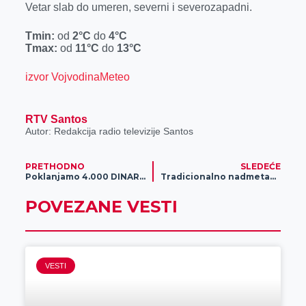
Vetar slab do umeren, severni i severozapadni.
r
Tmin:
od
2°C
do
4°C
Tmax:
od
11°C
do
13°C
izvor VojvodinaMeteo
RTV Santos
Autor: Redakcija radio televizije Santos
PRETHODNO
SLEDEĆE
Poklanjamo 4.000 DINARA, potrebno je samo da se REGISTRUJEŠ!
Tradicionalno nadmetanje gusana u Melencima
POVEZANE VESTI
VESTI