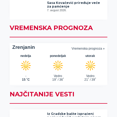
Sasa Kovačević priređuje veče
za pamćenje
7. avgust 2026.
VREMENSKA PROGNOZA
NAJČITANIJE VESTI
Iz Gradske bašte ispraćeni