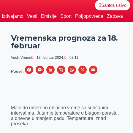
Santos uživo
Izdvajamo
Vesti
Emisije
Sport
Poljoprivreda
Zabava
Vremenska prognoza za 18.
februar
Vesti
,
Vreme
18. februar 2024.
08:11
F
M
L
V
W
X
E
Podeli:
a
e
i
i
h
m
c
s
n
b
a
a
e
s
k
e
t
i
b
e
e
r
s
l
Malo do umereno oblačno vreme sa sunčanim
o
n
d
A
intervalima. Jutarnje temperature u blagom porastu,
a dnevne u manjem padu. Temperature iznad
o
g
I
p
proseka.
k
e
n
p