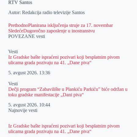
RTV Santos
Autor: Redakcija radio televizije Santos
Prethodno
Planirana isključenja struje za 17. novembar
Sledeće
Dugoročno zaposlenje u inostranstvu
POVEZANE vesti
Vesti
Iz Gradske bašte ispraćeni pozivari koji besplatnim pivom
ulicama grada pozivaju na 41. „Dane piva“
5. avgust 2026.
13:36
Vesti
Dečji program “Zabavilište u Plankiću Parkiću” biće održan u
toku gradske manifestacije „Dani piva“
5. avgust 2026.
10:44
Najnovije vesti
Iz Gradske bašte ispraćeni pozivari koji besplatnim pivom
ulicama grada pozivaju na 41. „Dane piva“