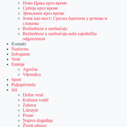
Нова Црња кроз време
Србија кроз време
Зрењанин кроз време
Језик као мост: Српска баштина у речима и
словима
Bezbednost u saobraćaju
Bezbednost u saobraćaju-naša zajednička
odgovornost
Kontakt
Naslovna
Izdvajamo
Vesti
Emisije
Agročas
Vikendica
Sport
Poljoprivreda
Još
Dobre vesti
Kulturni vodič
Zabava
Lifestyle
Posao
Najava događaja
Živeti zdravo