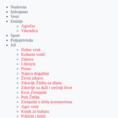
Skip
to
Naslovna
content
Izdvajamo
Vesti
Emisije
Agročas
Vikendica
Sport
Poljoprivreda
Još
Dobre vesti
Kulturni vodič
Zabava
Lifestyle
Posao
Najava događaja
Živeti zdravo
Zdravlje Žitišta na dlanu
Zdravlje za duži i srećniji život
Kroz Zrenjanin
Puls Žitišta
Zrenjanin u doba koronavirusa
Agro vesti
Kutak za kulturu
Pokreni i kreni