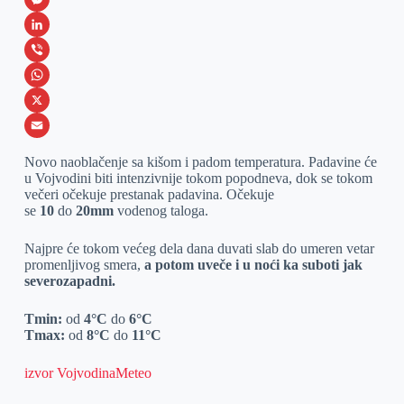
a
M
c
e
L
e
s
i
V
b
s
n
i
W
o
e
k
b
h
X
o
n
e
e
a
E
Novo naoblačenje sa kišom i padom temperatura. Padavine će
k
g
d
r
t
m
u Vojvodini biti intenzivnije tokom popodneva, dok se tokom
večeri očekuje prestanak padavina. Očekuje
e
I
s
a
se
10
do
20mm
vodenog taloga.
r
n
A
i
Najpre će tokom većeg dela dana duvati slab do umeren vetar
p
l
promenljivog smera,
a potom uveče i u noći ka suboti jak
p
severozapadni.
Tmin:
od
4°C
do
6°C
Tmax:
od
8°C
do
11°C
izvor VojvodinaMeteo