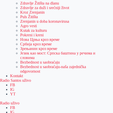
Zdravlje Žitišta na dlanu
Zdravlje za duži i srećniji život
Kroz Zrenjanin
Puls Žitišta
Zrenjanin u doba koronavirusa
Agro vesti
Kutak za kulturu
Pokreni i kreni
Нова Црња кроз време
Србија кроз време
Зрењанин кроз време
Језик као мост: Српска баштина у речима и
словима
Bezbednost u saobraćaju
Bezbednost u saobraćaju-naša zajednička
odgovornost
Kontakt
Radio Santos uživo
FB
IG
YT
Radio uživo
FB
IG