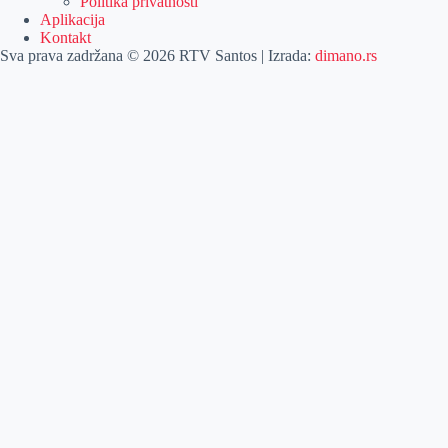
Politika privatnosti
Aplikacija
Kontakt
Sva prava zadržana © 2026 RTV Santos | Izrada:
dimano.rs
Pretraga
Pretraga
KATEGORIJE
Naslovna
Izdvajamo
Vesti
Emisije
Agročas
Vikendica
Sport
Poljoprivreda
Još
Dobre vesti
Kulturni vodič
Zabava
Lifestyle