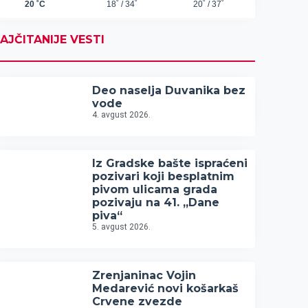
AJČITANIJE VESTI
Deo naselja Duvanika bez
vode
4. avgust 2026.
Iz Gradske bašte ispraćeni
pozivari koji besplatnim
pivom ulicama grada
pozivaju na 41. „Dane
piva“
5. avgust 2026.
Zrenjaninac Vojin
Medarević novi košarkaš
Crvene zvezde