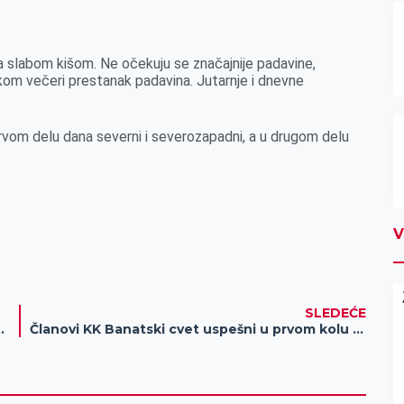
slabom kišom. Ne očekuju se značajnije padavine,
kom večeri prestanak padavina. Jutarnje i dnevne
rvom delu dana severni i severozapadni, a u drugom delu
V
SLEDEĆE
U PREUZETI 6.000 DINARA
Članovi KK Banatski cvet uspešni u prvom kolu Fudokan lige u Gornjem Milanovcu