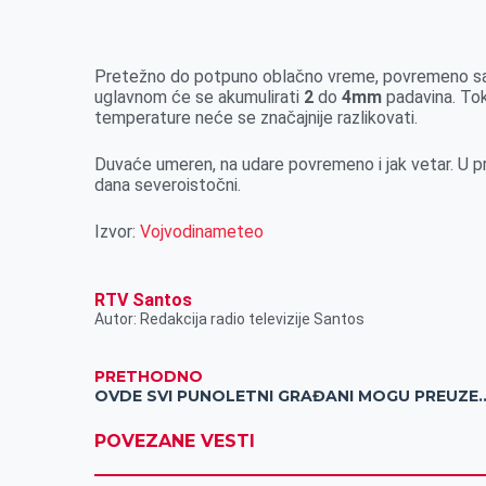
k
g
d
r
t
m
e
I
s
a
r
n
A
i
Pretežno do potpuno oblačno vreme, povremeno sa 
uglavnom će se akumulirati
p
l
2
do
4mm
padavina. To
temperature neće se značajnije razlikovati.
p
Duvaće umeren, na udare povremeno i jak vetar. U p
dana severoistočni.
Izvor:
Vojvodinameteo
RTV Santos
Autor: Redakcija radio televizije Santos
PRETHODNO
OVDE SVI PUNOLETNI GRAĐANI MOG
POVEZANE VESTI