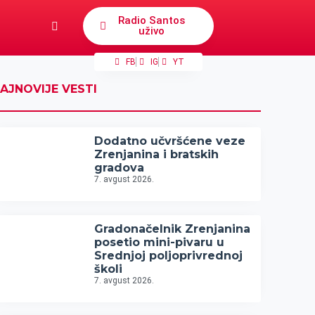
Radio Santos
uživo
FB
IG
YT
AJNOVIJE VESTI
Dodatno učvršćene veze
Zrenjanina i bratskih
gradova
7. avgust 2026.
Gradonačelnik Zrenjanina
posetio mini-pivaru u
Srednjoj poljoprivrednoj
školi
7. avgust 2026.