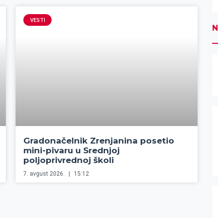
VESTI
N
Gradonačelnik Zrenjanina posetio
mini-pivaru u Srednjoj
poljoprivrednoj školi
7. avgust 2026.
15:12