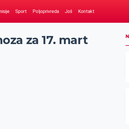
isije
Sport
Poljoprivreda
Još
Kontakt
za za 17. mart
N