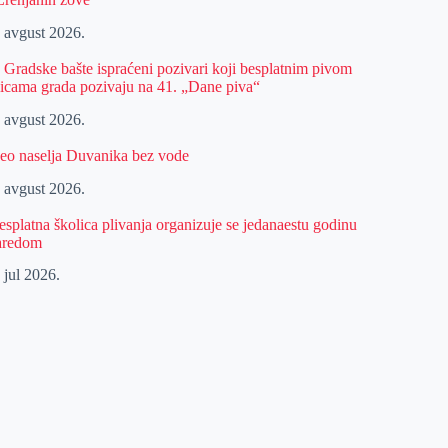
. avgust 2026.
z Gradske bašte ispraćeni pozivari koji besplatnim pivom
licama grada pozivaju na 41. „Dane piva“
. avgust 2026.
eo naselja Duvanika bez vode
. avgust 2026.
esplatna školica plivanja organizuje se jedanaestu godinu
aredom
 jul 2026.