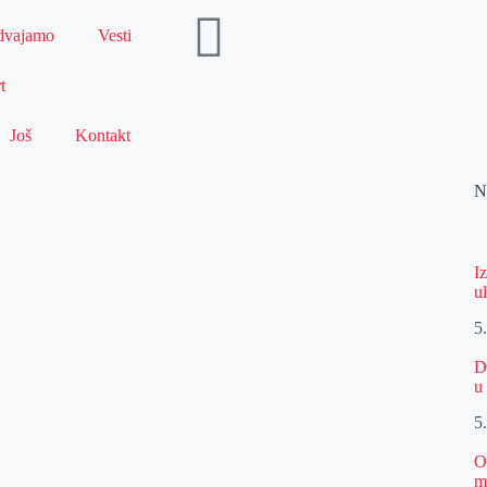
dvajamo
Vesti
t
Još
Kontakt
N
I
u
5
D
u
5
O
m