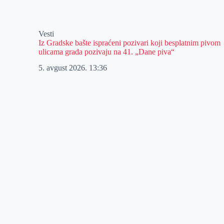
Vesti
Iz Gradske bašte ispraćeni pozivari koji besplatnim pivom
ulicama grada pozivaju na 41. „Dane piva“
5. avgust 2026.
13:36