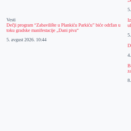
5
Vesti
I
Dečji program “Zabavilište u Plankiću Parkiću” biće održan u
u
toku gradske manifestacije „Dani piva“
5
5. avgust 2026.
10:44
D
4
B
z
8.