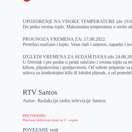
o
n
e
e
a
E
k
g
d
r
t
m
UPOZORENjE NA VISOKE TEMPERATURE (do 19.08
e
I
s
a
Do petka veoma toplo. Maksimalna temperatura u sredu oko 
r
n
A
i
p
l
PROGNOZA VREMENA ZA: 17.08.2022.
Pretežno sunčano i toplo. Vetar slab i umeren, zapadni i s
p
IZGLEDI VREMENA ZA SEDAM DANA (do 24.08.202
U četvrtak i pre podne u petak sunčano i veoma toplo sa t
kišom, pljuskovima i grmljavinom. Od subote prijatnije sa
uslova za kratkotrajnu kišu ili lokalni pljusak, a od pone
RTV Santos
Autor: Redakcija radio televizije Santos
PRETHODNO
Planirana isključenja struje za 17. avgust
POVEZANE vesti