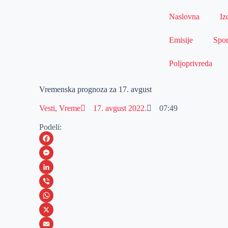
Naslovna
Iz
Emisije
Spor
Poljoprivreda
Vremenska prognoza za 17. avgust
Vesti
,
Vreme
17. avgust 2022.
07:49
Podeli:
F
a
M
c
e
L
e
s
i
V
b
s
n
i
W
o
e
k
b
h
X