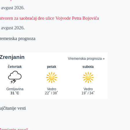
. avgust 2026.
atvoren za saobraćaj deo ulice Vojvode Petra Bojovića
. avgust 2026.
remenska prognoza
jčitanije vesti
Zrenjanin zove“