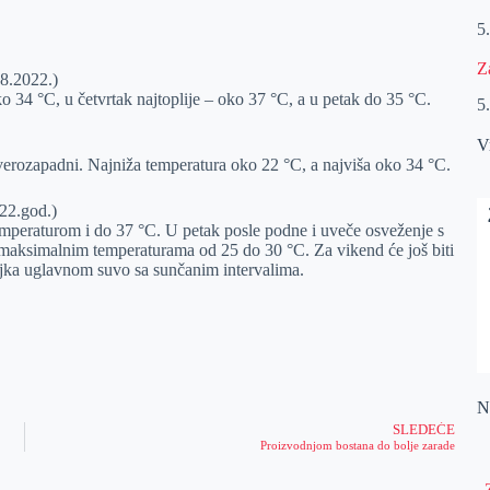
5
Z
.2022.)
34 °C, u četvrtak najtoplije – oko 37 °C, a u petak do 35 °C.
5
V
everozapadni. Najniža temperatura oko 22 °C, a najviša oko 34 °C.
2.god.)
emperaturom i do 37 °C. U petak posle podne i uveče osveženje s
 maksimalnim temperaturama od 25 do 30 °C. Za vikend će još biti
deljka uglavnom suvo sa sunčanim intervalima.
Na
SLEDEĆE
Proizvodnjom bostana do bolje zarade
„