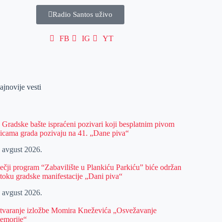
Radio Santos uživo
FB
IG
YT
ajnovije vesti
z Gradske bašte ispraćeni pozivari koji besplatnim pivom
licama grada pozivaju na 41. „Dane piva“
. avgust 2026.
ečji program “Zabavilište u Plankiću Parkiću” biće održan
 toku gradske manifestacije „Dani piva“
. avgust 2026.
tvaranje izložbe Momira Kneževića „Osvežavanje
emorije“