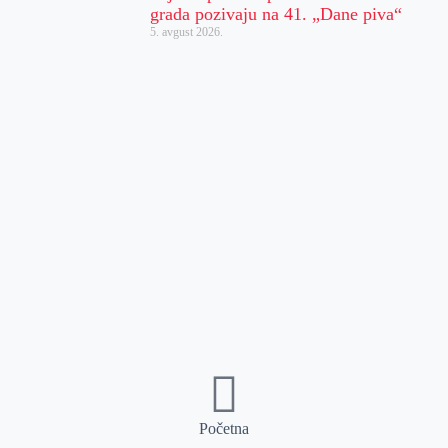
grada pozivaju na 41. „Dane piva“
5. avgust 2026.
Početna