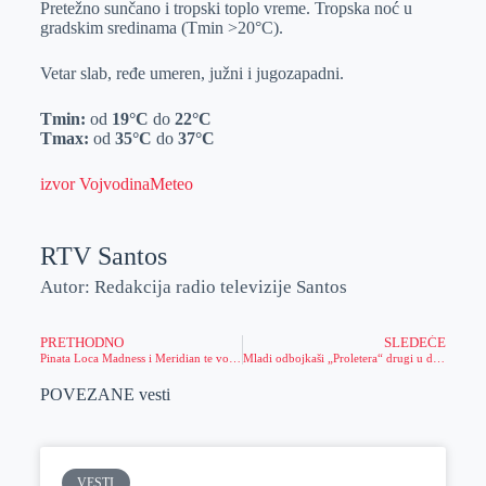
Pretežno sunčano i tropski toplo vreme. Tropska noć u
r
n
A
i
gradskim sredinama (Tmin >20°C).
p
l
Vetar slab, ređe umeren, južni i jugozapadni.
p
Tmin:
od
19
°C
do
22
°C
Tmax:
od
35
°C
do
37
°C
izvor VojvodinaMeteo
RTV Santos
Autor: Redakcija radio televizije Santos
PRETHODNO
SLEDEĆE
Pinata Loca Madness i Meridian te vode na putovanje iz snova: Karte za Meksiko su spremne!
Mladi odbojkaši „Proletera“ drugi u državi
POVEZANE vesti
VESTI