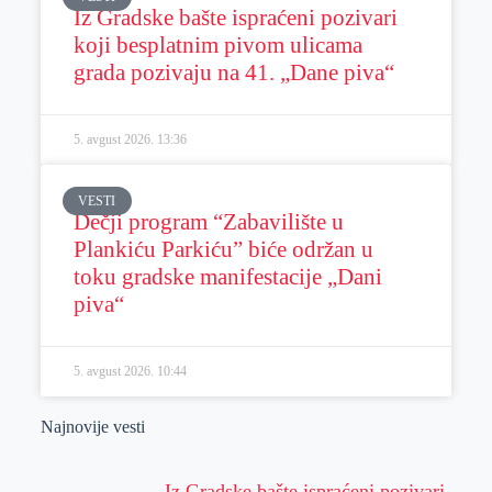
Iz Gradske bašte ispraćeni pozivari
koji besplatnim pivom ulicama
grada pozivaju na 41. „Dane piva“
5. avgust 2026.
13:36
VESTI
Dečji program “Zabavilište u
Plankiću Parkiću” biće održan u
toku gradske manifestacije „Dani
piva“
5. avgust 2026.
10:44
Najnovije vesti
Iz Gradske bašte ispraćeni pozivari