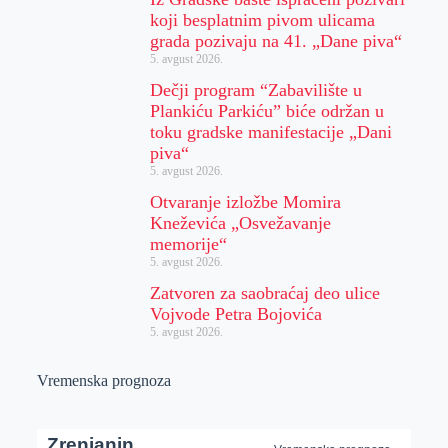
koji besplatnim pivom ulicama
grada pozivaju na 41. „Dane piva“
5. avgust 2026.
Dečji program “Zabavilište u
Plankiću Parkiću” biće održan u
toku gradske manifestacije „Dani
piva“
5. avgust 2026.
Otvaranje izložbe Momira
Kneževića „Osvežavanje
memorije“
5. avgust 2026.
Zatvoren za saobraćaj deo ulice
Vojvode Petra Bojovića
5. avgust 2026.
Vremenska prognoza