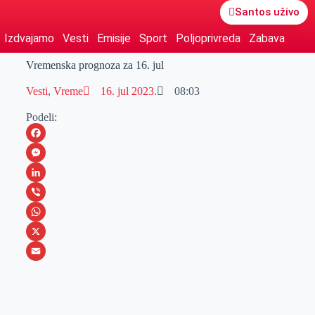
Santos uživo
Izdvajamo
Vesti
Emisije
Sport
Poljoprivreda
Zabava
Vremenska prognoza za 16. jul
Vesti
,
Vreme
16. jul 2023.
08:03
Podeli:
F
a
M
c
e
L
e
s
i
V
b
s
n
i
W
o
e
k
b
h
X
o
n
e
e
a
E
k
g
d
r
t
m
e
I
s
a