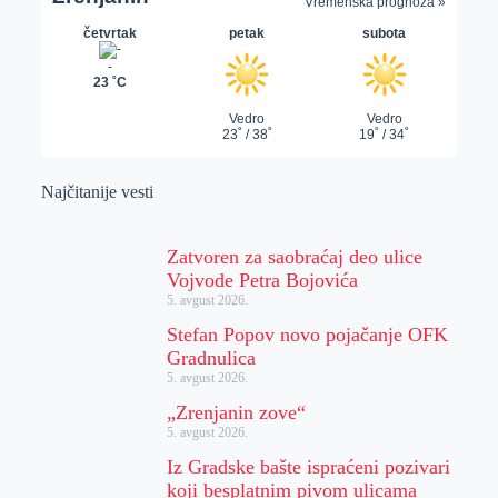
Najčitanije vesti
Zatvoren za saobraćaj deo ulice
Vojvode Petra Bojovića
5. avgust 2026.
Stefan Popov novo pojačanje OFK
Gradnulica
5. avgust 2026.
„Zrenjanin zove“
5. avgust 2026.
Iz Gradske bašte ispraćeni pozivari
koji besplatnim pivom ulicama