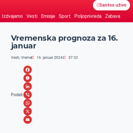
Santos uživo
Izdvajamo
Vesti
Emisije
Sport
Poljoprivreda
Zabava
Vremenska prognoza za 16.
januar
Vesti
,
Vreme
16. januar 2024.
07:33
F
a
M
c
e
L
Podeli:
e
s
i
V
b
s
n
i
W
o
e
k
b
h
X
o
n
e
e
a
E