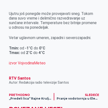
k
g
d
r
t
m
e
I
s
a
Ujutru još ponegde može provejavati sneg. Tokom
r
n
A
i
dana suvo vreme i delimično razvedravanje uz
sunčane intervale. Temperature bez bitnije promene
p
l
u odnosu na ponedeljak.
p
Vetar uglavnom umeren, zapadni i severozapadni.
Tmin:
od
-1°C
do
0°C
Tmax:
od
2°C
do
4°C
izvor VojvodinaMeteo
RTV Santos
Autor: Redakcija radio televizije Santos
PRETHODNO
SLEDEĆE
„Predeli lica“ Rajne Krulj u ALUZ-u
Pranje vodotornja u Elemiru