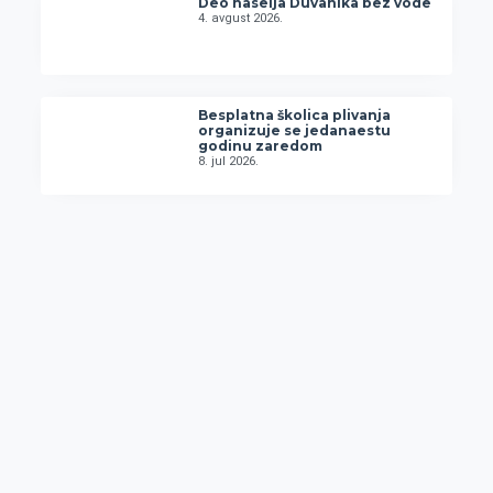
Deo naselja Duvanika bez vode
4. avgust 2026.
Besplatna školica plivanja
organizuje se jedanaestu
godinu zaredom
8. jul 2026.