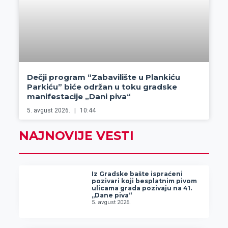
Dečji program “Zabavilište u Plankiću
Parkiću” biće održan u toku gradske
manifestacije „Dani piva“
5. avgust 2026.
10:44
NAJNOVIJE VESTI
Iz Gradske bašte ispraćeni
pozivari koji besplatnim pivom
ulicama grada pozivaju na 41.
„Dane piva“
5. avgust 2026.