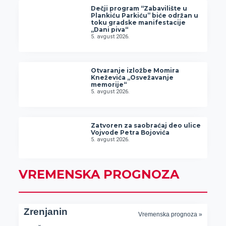
Dečji program “Zabavilište u
Plankiću Parkiću” biće održan u
toku gradske manifestacije
„Dani piva“
5. avgust 2026.
Otvaranje izložbe Momira
Kneževića „Osvežavanje
memorije“
5. avgust 2026.
Zatvoren za saobraćaj deo ulice
Vojvode Petra Bojovića
5. avgust 2026.
VREMENSKA PROGNOZA