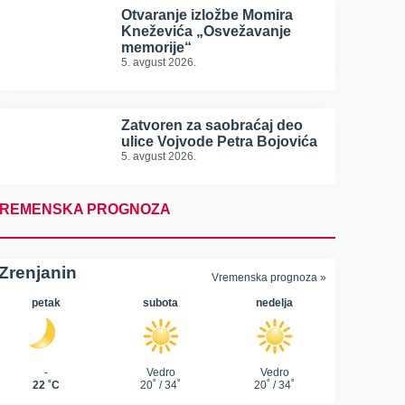
Otvaranje izložbe Momira
Kneževića „Osvežavanje
memorije“
5. avgust 2026.
Zatvoren za saobraćaj deo
ulice Vojvode Petra Bojovića
5. avgust 2026.
REMENSKA PROGNOZA