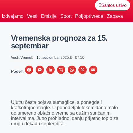
Santos uživo
Izdvajamo
Vesti
Emisije
Sport
Poljoprivreda
Zabava
Vremenska prognoza za 15.
septembar
Vesti
,
Vreme
15. septembar 2025.
07:10
F
M
L
V
W
X
E
Podeli:
a
e
i
i
h
m
c
s
n
b
a
a
e
s
k
e
t
i
Ujutru česta pojava sumaglice, a ponegde i
b
e
e
r
s
l
kratkotrajne magle. U ponedeljak tokom dana malo
o
n
d
A
do umereno oblačno vreme sa dužim sunčanim
intervalima. Jutro prohladno, danju prijatno toplo za
o
g
I
p
drugu dekadu septembra.
k
e
n
p