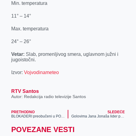
Min. temperatura
r
11° – 14°
Max. temperatura
24° – 26°
Vetar:
Slab, promenljivog smera, uglavnom južni i
jugoistočni.
Izvor:
Vojvodinameteo
RTV Santos
Autor: Redakcija radio televizije Santos
PRETHODNO
SLEDEĆE
BLOKADERI preobučeni u POLJOPRIVREDNIKE NASTAVLJAJU DA MALTRETIRAJU GRAĐANE! Saznajte ko su lažni paori-blokaderi!
Golovima Jana Jonaša lider prebrodio Žitište
POVEZANE VESTI