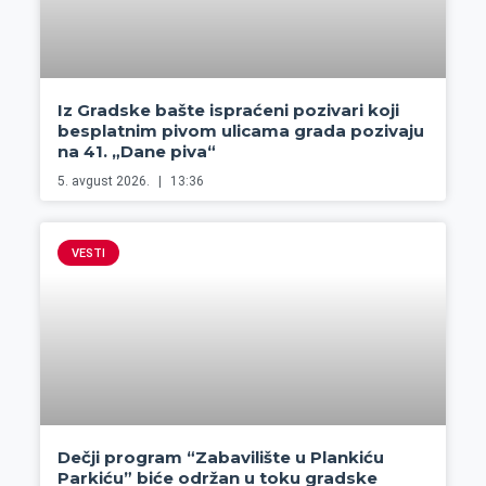
Iz Gradske bašte ispraćeni pozivari koji
besplatnim pivom ulicama grada pozivaju
na 41. „Dane piva“
5. avgust 2026.
13:36
VESTI
Dečji program “Zabavilište u Plankiću
Parkiću” biće održan u toku gradske