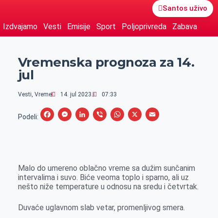
Santos uživo
Izdvajamo
Vesti
Emisije
Sport
Poljoprivreda
Zabava
Vremenska prognoza za 14.
jul
Vesti
,
Vreme
14. jul 2023.
07:33
F
M
L
V
W
X
E
Podeli:
a
e
i
i
h
m
c
s
n
b
a
a
e
s
k
e
t
i
Malo do umereno oblačno vreme sa dužim sunčanim
b
e
e
r
s
l
intervalima i suvo. Biće veoma toplo i sparno, ali uz
o
n
d
A
nešto niže temperature u odnosu na sredu i četvrtak.
o
g
I
p
Duvaće uglavnom slab vetar, promenljivog smera.
k
e
n
p