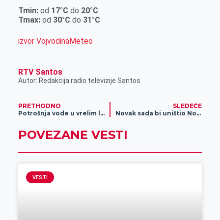
r
Tmin:
od
17°C
do
20°C
Tmax:
od
30°C
do
31°C
izvor VojvodinaMeteo
RTV Santos
Autor: Redakcija radio televizije Santos
PRETHODNO
SLEDEĆE
Potrošnja vode u vrelim letnjim danima
Novak sada bi uništio Novaka od pre osam godina!
POVEZANE VESTI
VESTI