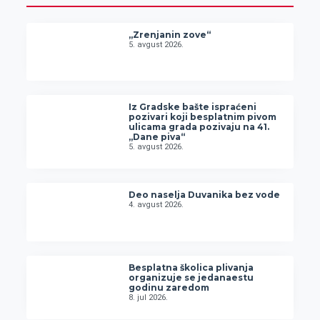
„Zrenjanin zove“
5. avgust 2026.
Iz Gradske bašte ispraćeni
pozivari koji besplatnim pivom
ulicama grada pozivaju na 41.
„Dane piva“
5. avgust 2026.
Deo naselja Duvanika bez vode
4. avgust 2026.
Besplatna školica plivanja
organizuje se jedanaestu
godinu zaredom
8. jul 2026.