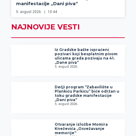
manifestacije „Dani piva“
5. avgust 2026.
10:44
NAJNOVIJE VESTI
Iz Gradske bašte ispraćeni
pozivari koji besplatnim pivom
ulicama grada pozivaju na 41.
„Dane piva“
5. avgust 2026.
Dečji program “Zabavilište u
Plankiću Parkiću” biće održan u
toku gradske manifestacije
„Dani piva“
5. avgust 2026.
Otvaranje izložbe Momira
Kneževića „Osvežavanje
memorije“