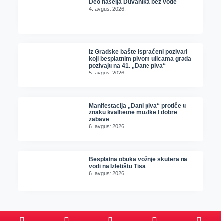
Deo naselja Duvanika bez vode
4. avgust 2026.
Iz Gradske bašte ispraćeni pozivari
koji besplatnim pivom ulicama grada
pozivaju na 41. „Dane piva“
5. avgust 2026.
Manifestacija „Dani piva“ protiče u
znaku kvalitetne muzike i dobre
zabave
6. avgust 2026.
Besplatna obuka vožnje skutera na
vodi na Izletištu Tisa
6. avgust 2026.