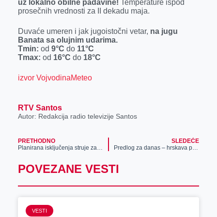
uz lokalno obilne padavine!
Temperature ispod
r
prosečnih vrednosti za II dekadu maja.
Duvaće umeren i jak jugoistočni vetar,
na jugu
Banata sa olujnim udarima.
Tmin:
od
9°C
do
11°C
Tmax:
od
16°C
do
18°C
izvor VojvodinaMeteo
RTV Santos
Autor: Redakcija radio televizije Santos
PRETHODNO
SLEDEĆE
Planirana isključenja struje za 12. maj
Predlog za danas – hrskava pileća krilca
POVEZANE VESTI
VESTI