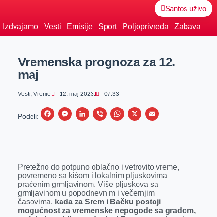
Santos uživo
Izdvajamo
Vesti
Emisije
Sport
Poljoprivreda
Zabava
Vremenska prognoza za 12.
maj
Vesti
,
Vreme
12. maj 2023.
07:33
F
M
L
V
W
X
E
Podeli:
a
e
i
i
h
m
c
s
n
b
a
a
e
s
k
e
t
i
Pretežno do potpuno oblačno i vetrovito vreme,
b
e
e
r
s
l
povremeno sa kišom i lokalnim pljuskovima
o
n
d
A
praćenim grmljavinom. Više pljuskova sa
grmljavinom u popodnevnim i večernjim
o
g
I
p
časovima,
kada za Srem i Bačku postoji
k
e
n
p
mogućnost za vremenske nepogode sa gradom,