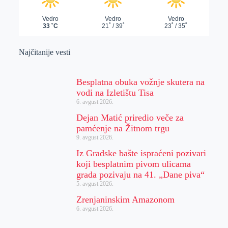
Najčitanije vesti
Besplatna obuka vožnje skutera na
vodi na Izletištu Tisa
6. avgust 2026.
Dejan Matić priredio veče za
pamćenje na Žitnom trgu
9. avgust 2026.
Iz Gradske bašte ispraćeni pozivari
koji besplatnim pivom ulicama
grada pozivaju na 41. „Dane piva“
5. avgust 2026.
Zrenjaninskim Amazonom
6. avgust 2026.