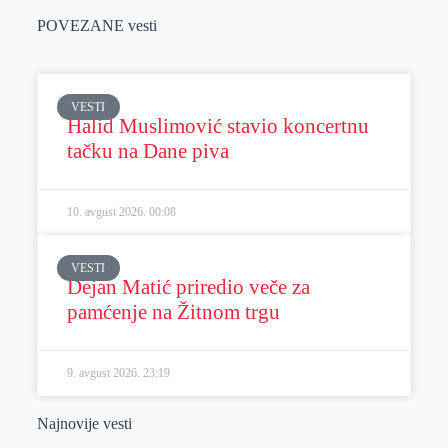
POVEZANE vesti
VESTI
Halid Muslimović stavio koncertnu
tačku na Dane piva
10. avgust 2026.
00:08
VESTI
Dejan Matić priredio veče za
pamćenje na Žitnom trgu
9. avgust 2026.
23:19
Najnovije vesti