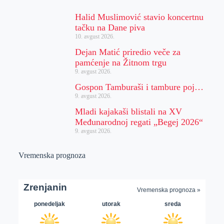
Halid Muslimović stavio koncertnu
tačku na Dane piva
10. avgust 2026.
Dejan Matić priredio veče za
pamćenje na Žitnom trgu
9. avgust 2026.
Gospon Tamburaši i tambure poj…
9. avgust 2026.
Mladi kajakaši blistali na XV
Međunarodnoj regati „Begej 2026“
9. avgust 2026.
Vremenska prognoza