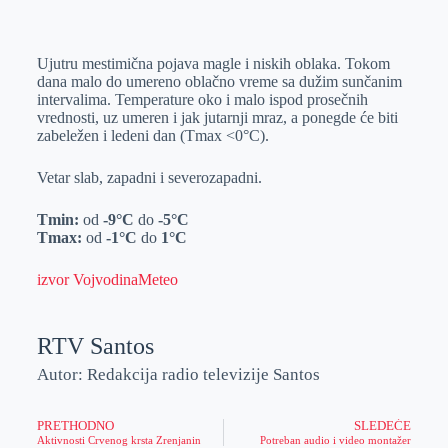
o
n
e
e
a
E
k
g
d
r
t
m
Ujutru mestimična pojava magle i niskih oblaka. Tokom
e
I
s
a
dana malo do umereno oblačno vreme sa dužim sunčanim
r
n
A
i
intervalima. Temperature oko i malo ispod prosečnih
vrednosti, uz umeren i jak jutarnji mraz, a ponegde će biti
p
l
zabeležen i ledeni dan (Tmax <0°C).
p
Vetar slab, zapadni i severozapadni.
Tmin:
od
-9°C
do
-5°C
Tmax:
od
-1°C
do
1°C
izvor VojvodinaMeteo
RTV Santos
Autor: Redakcija radio televizije Santos
PRETHODNO
SLEDEĆE
Aktivnosti Crvenog krsta Zrenjanin
Potreban audio i video montažer