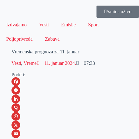
Santos uživo
Izdvajamo
Vesti
Emisije
Sport
Poljoprivreda
Zabava
Vremenska prognoza za 11. januar
Vesti
,
Vreme
11. januar 2024.
07:33
Podeli:
F
a
M
c
e
L
e
s
i
V
b
s
n
i
W
o
e
k
b
h
X