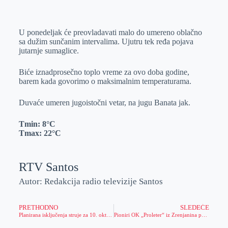
o
n
e
e
a
E
k
g
d
r
t
m
U ponedeljak će preovladavati malo do umereno oblačno
e
I
s
a
sa dužim sunčanim intervalima. Ujutru tek ređa pojava
r
n
A
i
jutarnje sumaglice.
p
l
Biće iznadprosečno toplo vreme za ovo doba godine,
p
barem kada govorimo o maksimalnim temperaturama.
Duvaće umeren jugoistočni vetar, na jugu Banata jak.
Tmin:
8°C
Tmax:
22°C
RTV Santos
Autor: Redakcija radio televizije Santos
PRETHODNO
SLEDEĆE
Planirana isključenja struje za 10. oktobar
Pioniri OK „Proleter“ iz Zrenjanina pobednici turnira u Kruševcu!