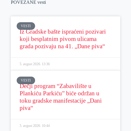
POVEZANE vesti
VESTI
Iz Gradske bašte ispraćeni pozivari
koji besplatnim pivom ulicama
grada pozivaju na 41. „Dane piva“
5. avgust 2026.
13:36
VESTI
Dečji program “Zabavilište u
Plankiću Parkiću” biće održan u
toku gradske manifestacije „Dani
piva“
5. avgust 2026.
10:44