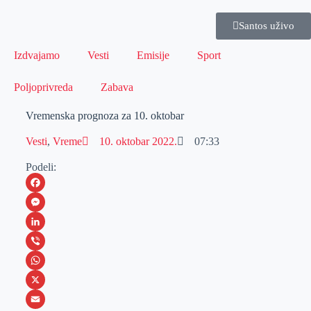
Santos uživo
Izdvajamo
Vesti
Emisije
Sport
Poljoprivreda
Zabava
Vremenska prognoza za 10. oktobar
Vesti
,
Vreme
10. oktobar 2022.
07:33
Podeli:
F
a
M
c
e
L
e
s
i
V
b
s
n
i
W
o
e
k
b
h
X