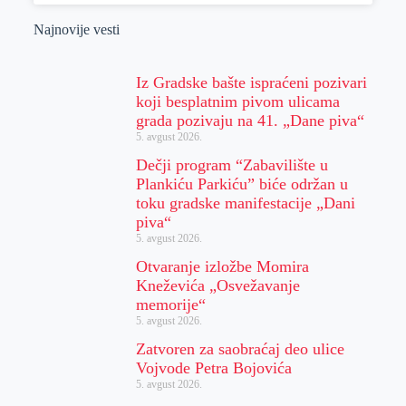
Najnovije vesti
Iz Gradske bašte ispraćeni pozivari
koji besplatnim pivom ulicama
grada pozivaju na 41. „Dane piva“
5. avgust 2026.
Dečji program “Zabavilište u
Plankiću Parkiću” biće održan u
toku gradske manifestacije „Dani
piva“
5. avgust 2026.
Otvaranje izložbe Momira
Kneževića „Osvežavanje
memorije“
5. avgust 2026.
Zatvoren za saobraćaj deo ulice
Vojvode Petra Bojovića
5. avgust 2026.