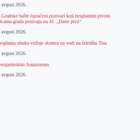
. avgust 2026.
z Gradske bašte ispraćeni pozivari koji besplatnim pivom
licama grada pozivaju na 41. „Dane piva“
. avgust 2026.
esplatna obuka vožnje skutera na vodi na Izletištu Tisa
. avgust 2026.
renjaninskim Amazonom
. avgust 2026.