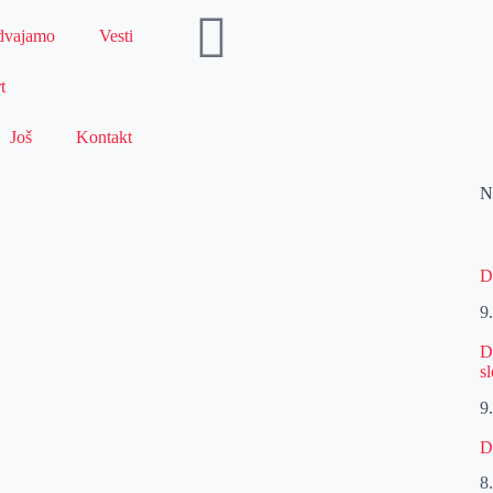
dvajamo
Vesti
t
Još
Kontakt
N
D
9
D
s
9
D
8