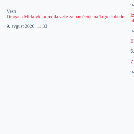
6
Vesti
I
Dragana Mirković priredila veče za pamćenje na Trgu slobode
u
9. avgust 2026.
11:33
5
B
6
Z
6