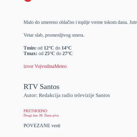
o
n
e
e
a
E
k
g
d
r
t
m
Malo do umereno oblačno i toplije vreme tokom dana. Jutro
e
I
s
a
r
n
A
i
Vetar slab, promenljivog smera.
p
l
Tmin:
od
12°C
do
14°C
p
Tmax:
od
25°C
do
27°C
izvor VojvodinaMeteo
RTV Santos
Autor: Redakcija radio televizije Santos
PRETHODNO
Drugi dan 38. Dana piva
POVEZANE vesti