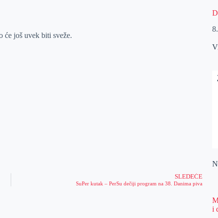
D
8
 će još uvek biti sveže.
V
Na
SLEDEĆE
SuPer kutak – PerSu dečiji program na 38. Danima piva
M
i