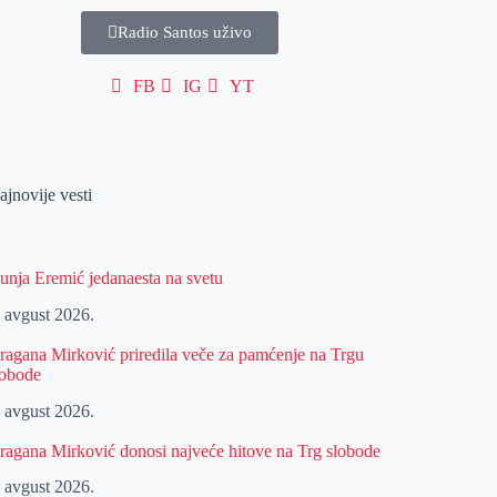
Radio Santos uživo
FB
IG
YT
ajnovije vesti
unja Eremić jedanaesta na svetu
. avgust 2026.
ragana Mirković priredila veče za pamćenje na Trgu
lobode
. avgust 2026.
ragana Mirković donosi najveće hitove na Trg slobode
. avgust 2026.