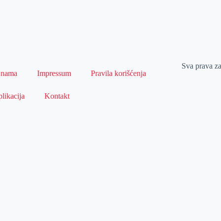
Sva prava z
 nama
Impressum
Pravila korišćenja
likacija
Kontakt
Naslovna