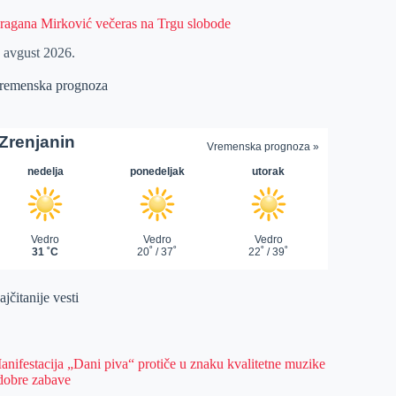
ragana Mirković večeras na Trgu slobode
. avgust 2026.
remenska prognoza
jčitanije vesti
anifestacija „Dani piva“ protiče u znaku kvalitetne muzike
 dobre zabave