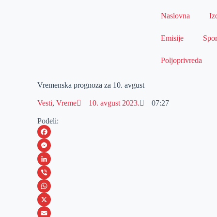
Naslovna
Iz
Emisije
Spor
Poljoprivreda
Vremenska prognoza za 10. avgust
Vesti
,
Vreme
10. avgust 2023.
07:27
Podeli:
F
a
M
c
e
L
e
s
i
V
b
s
n
i
W
o
e
k
b
h
X