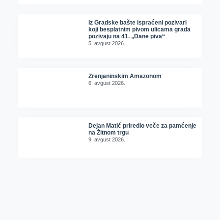
Iz Gradske bašte ispraćeni pozivari
koji besplatnim pivom ulicama grada
pozivaju na 41. „Dane piva“
5. avgust 2026.
Zrenjaninskim Amazonom
6. avgust 2026.
Dejan Matić priredio veče za pamćenje
na Žitnom trgu
9. avgust 2026.