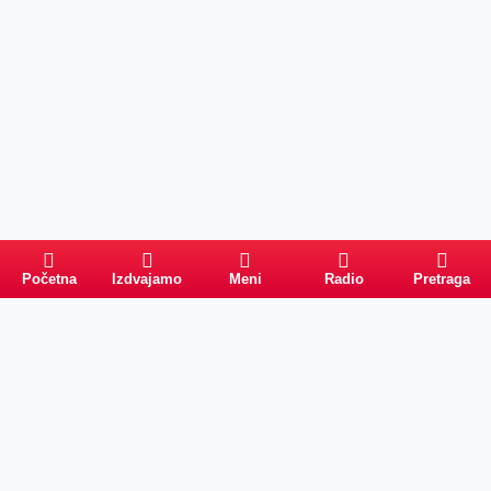
Početna
Izdvajamo
Meni
Radio
Pretraga
Pretraga
Kategorije