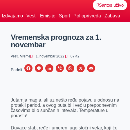
Santos uživo
Izdvajamo
Vesti
Emisije
Sport
Poljoprivreda
Zabava
Vremenska prognoza za 1.
novembar
Vesti
,
Vreme
1. novembar 2022.
07:42
F
M
L
V
W
X
E
Podeli:
a
e
i
i
h
m
c
s
n
b
a
a
e
s
k
e
t
i
Jutarnja magla, ali uz nešto ređu pojavu u odnosu na
b
e
e
r
s
l
protekli period, a ovog puta bi i već u prepodnevnim
o
n
d
A
časovima bilo sunčanih intevala. Temperature u
porastu!
o
g
I
p
k
e
n
p
Duvaće slab, ređe i umeren jugoistočni vetar, koji će