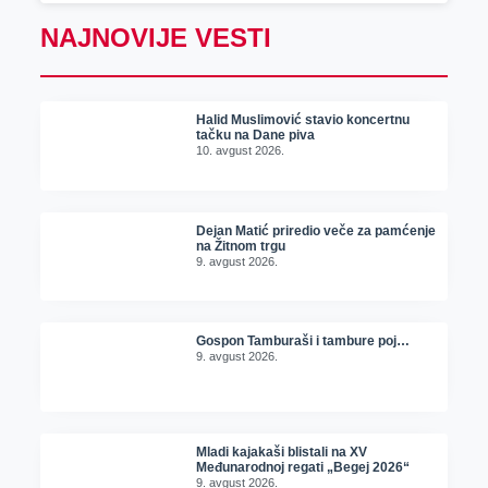
NAJNOVIJE VESTI
Halid Muslimović stavio koncertnu
tačku na Dane piva
10. avgust 2026.
Dejan Matić priredio veče za pamćenje
na Žitnom trgu
9. avgust 2026.
Gospon Tamburaši i tambure poj…
9. avgust 2026.
Mladi kajakaši blistali na XV
Međunarodnoj regati „Begej 2026“
9. avgust 2026.