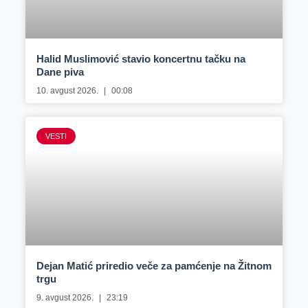
Halid Muslimović stavio koncertnu tačku na
Dane piva
10. avgust 2026.
00:08
VESTI
Dejan Matić priredio veče za pamćenje na Žitnom
trgu
9. avgust 2026.
23:19