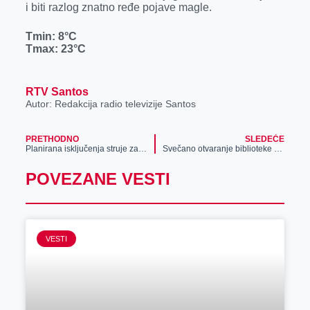
i biti razlog znatno ređe pojave magle.
r
Tmin:
8
°C
Tmax:
23°C
RTV Santos
Autor: Redakcija radio televizije Santos
PRETHODNO
SLEDEĆE
Planirana isključenja struje za 1. novembar
Svečano otvaranje biblioteke u Perlezu
POVEZANE VESTI
VESTI