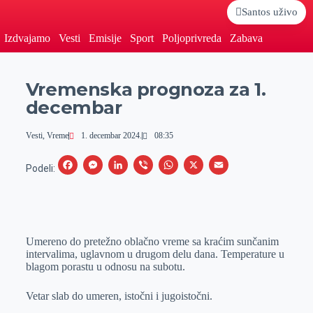
Santos uživo
Izdvajamo
Vesti
Emisije
Sport
Poljoprivreda
Zabava
Vremenska prognoza za 1.
decembar
Vesti
,
Vreme
1. decembar 2024.
08:35
F
M
L
V
W
X
E
Podeli:
a
e
i
i
h
m
c
s
n
b
a
a
e
s
k
e
t
i
Umereno do pretežno oblačno vreme sa kraćim sunčanim
b
e
e
r
s
l
intervalima, uglavnom u drugom delu dana. Temperature u
o
n
d
A
blagom porastu u odnosu na subotu.
o
g
I
p
Vetar slab do umeren, istočni i jugoistočni.
k
e
n
p