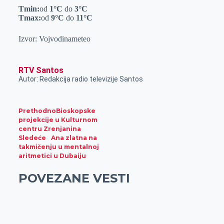
r
Tmin:
od
1
°C
do
3
°C
Tmax:
od
9
°C
do
11
°C
Izvor: Vojvodinameteo
RTV Santos
Autor: Redakcija radio televizije Santos
Prethodno
Bioskopske
projekcije u Kulturnom
centru Zrenjanina
Sledeće
Ana zlatna na
takmičenju u mentalnoj
aritmetici u Dubaiju
POVEZANE VESTI