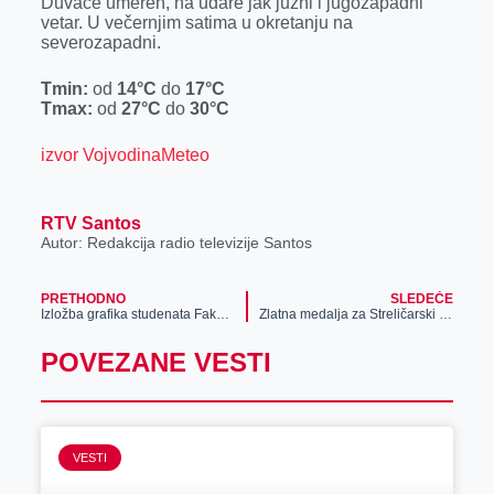
Duvaće umeren, na udare jak južni i jugozapadni
vetar. U večernjim satima u okretanju na
severozapadni.
Tmin:
od
14°C
do
17°C
Tmax:
od
27°C
do
30°C
izvor VojvodinaMeteo
RTV Santos
Autor: Redakcija radio televizije Santos
PRETHODNO
SLEDEĆE
Izložba grafika studenata Fakulteta umetnosti u Nišu
Zlatna medalja za Streličarski klub osoba sa invaliditetom SKIZ iz Zrenjanina na državnom indoor prvenstvu u Smederevu
POVEZANE VESTI
VESTI