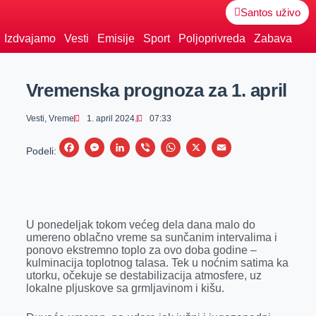
Santos uživo
Izdvajamo
Vesti
Emisije
Sport
Poljoprivreda
Zabava
Vremenska prognoza za 1. april
Vesti
,
Vreme
1. april 2024.
07:33
F
M
L
V
W
X
E
Podeli:
a
e
i
i
h
m
c
s
n
b
a
a
e
s
k
e
t
i
U ponedeljak tokom većeg dela dana malo do
b
e
e
r
s
l
umereno oblačno vreme sa sunčanim intervalima i
o
n
d
A
ponovo ekstremno toplo za ovo doba godine –
kulminacija toplotnog talasa. Tek u noćnim satima ka
o
g
I
p
utorku, očekuje se destabilizacija atmosfere, uz
k
e
n
p
lokalne pljuskove sa grmljavinom i kišu.
r