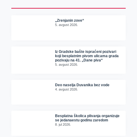
„Zrenjanin zove“
5. avgust 2026.
Iz Gradske bašte ispraćeni pozivari
koji besplatnim pivom ulicama grada
pozivaju na 41. „Dane piva“
5. avgust 2026.
Deo naselja Duvanika bez vode
4. avgust 2026.
Besplatna školica plivanja organizuje
se jedanaestu godinu zaredom
8. jul 2026.