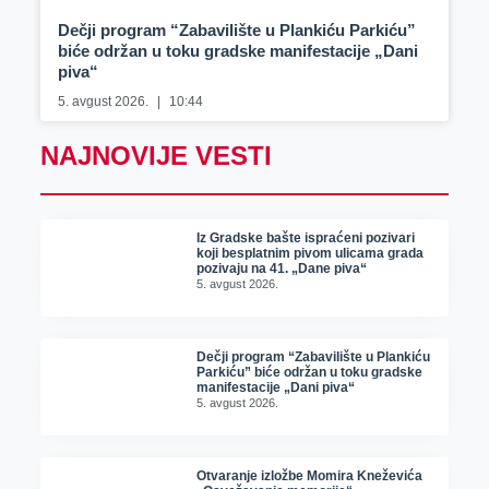
Dečji program “Zabavilište u Plankiću Parkiću”
biće održan u toku gradske manifestacije „Dani
piva“
5. avgust 2026.
10:44
NAJNOVIJE VESTI
Iz Gradske bašte ispraćeni pozivari
koji besplatnim pivom ulicama grada
pozivaju na 41. „Dane piva“
5. avgust 2026.
Dečji program “Zabavilište u Plankiću
Parkiću” biće održan u toku gradske
manifestacije „Dani piva“
5. avgust 2026.
Otvaranje izložbe Momira Kneževića